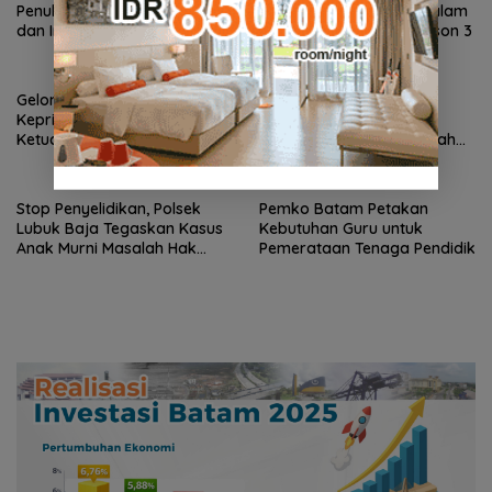
Penuh Family Rally Wisata
Bakal Jelajahi Batam dalam
dan International Soccer
Family Rally Wisata Season 3
Batam Cup 2026
Gelombang Mundur dari PWI
BP Batam Perkuat
Kepri Berlanjut, Socrates
Transparansi Layanan
Ketua Pertama Periode
Pertanahan, Alokasi Tanah
2004–2008 Ikut Tinggalkan
Reguler Segera Hadir Melalui
Organisasi
LMS
Stop Penyelidikan, Polsek
Pemko Batam Petakan
Lubuk Baja Tegaskan Kasus
Kebutuhan Guru untuk
Anak Murni Masalah Hak
Pemerataan Tenaga Pendidik
Asuh