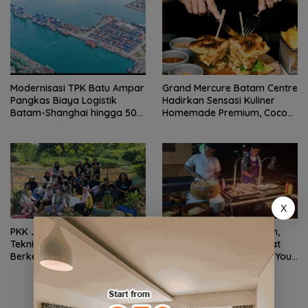
Modernisasi TPK Batu Ampar
Grand Mercure Batam Centre
Pangkas Biaya Logistik
Hadirkan Sensasi Kuliner
Batam-Shanghai hingga 50
Homemade Premium, Cocok
Persen
untuk Hangout Elegan
X
PKK Jemaja Timur Dibekali
Fox Hotel Nagoya Batam,
Teknik Pertanian
Hotel Baru di Batam Pikat
Berkelanjutan oleh
Pecinta Kuliner Lewat All You
Mahasiswa KKN UGM
Can Eat Grill Premium