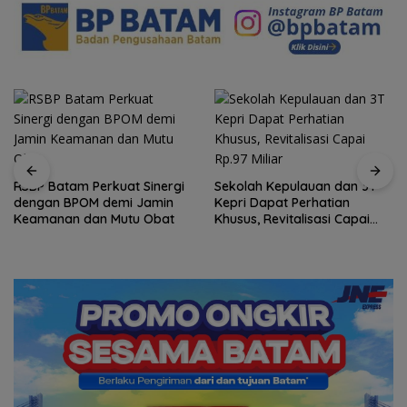
inergi
Sekolah Kepulauan dan 3T
Arogansi Jakarta di B
amin
Kepri Dapat Perhatian
Negeri: Catatan dari
Obat
Khusus, Revitalisasi Capai
Pertemuan Ketua Umu
Rp.97 Miliar
dan KJK di Batam