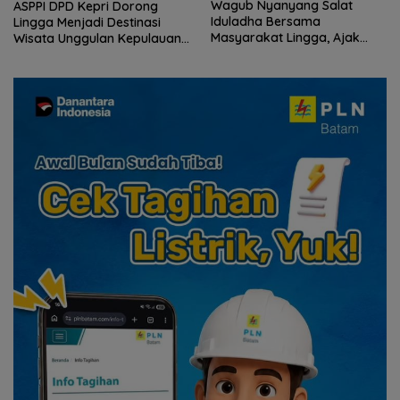
Wagub Nyanyang Salat
 Dorong
Peringati HPN 202
Iduladha Bersama
estinasi
Komunitas Jurnali
Masyarakat Lingga, Ajak
n Kepulauan
Gelar Syukuran h
Perkuat Nilai Pengorbanan
Ziarah Makam To
dan Solidaritas