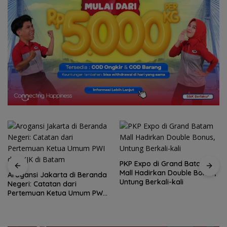
PKP Expo di Grand Batam
Mall Hadirkan Double Bonus,
a di Beranda
Untung Berkali-kali
dari
Amsakar Achmad
a Umum PWI
Buka Batam Gras
am
Football Festival
Jalan Talenta M
ke Level Internasi