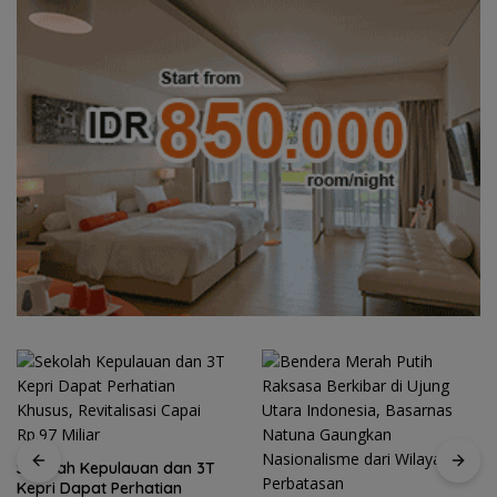
an dan 3T
hatian
Semangat Keban