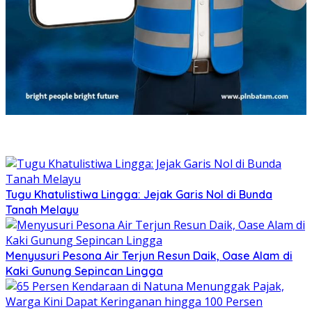
Tugu Khatulistiwa Lingga: Jejak Garis Nol di Bunda
Tanah Melayu
Menyusuri Pesona Air Terjun Resun Daik, Oase Alam di
Kaki Gunung Sepincan Lingga