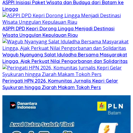
ASPPI Inisiasi Paket Wisata dan Budaya dari Batam ke
Lingga
ASPPI DPD Kepri Dorong Lingga Menjadi Destinasi
Wisata Unggulan Kepulauan Riau
Wagub Nyanyang Salat Iduladha Bersama Masyarakat
Lingga, Ajak Perkuat Nilai Pengorbanan dan Solidaritas
Peringati HPN 2026, Komunitas Jurnalis Kepri Gelar
Syukuran hingga Ziarah Makam Tokoh Pers