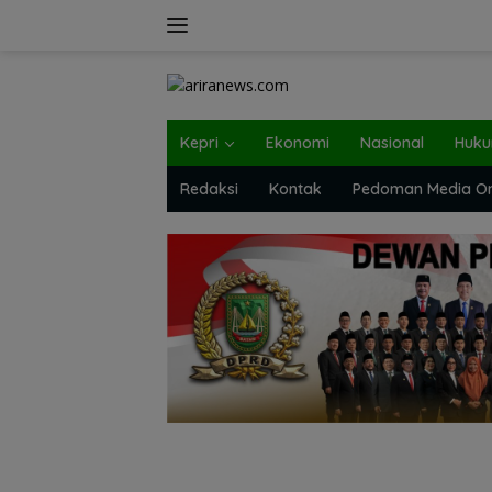
Langsung
ke
konten
Kepri
Ekonomi
Nasional
Huk
Redaksi
Kontak
Pedoman Media On