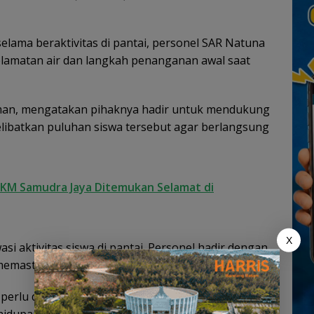
lama beraktivitas di pantai, personel SAR Natuna
lamatan air dan langkah penanganan awal saat
man, mengatakan pihaknya hadir untuk mendukung
libatkan puluhan siswa tersebut agar berlangsung
K KM Samudra Jaya Ditemukan Selamat di
X
 aktivitas siswa di pantai. Personel hadir dengan
emastikan keselamatan di air,” ujar Abdul Rahman.
perlu diberikan sejak usia dini mengingat Natuna