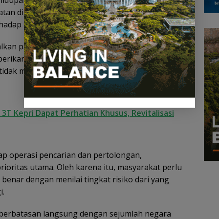
idupan masyarakatnya sangat dekat dengan laut.
an di perairan dinilai penting untuk membentuk
hadap risiko dan keselamatan diri.
lkan pada prinsip-prinsip keselamatan saat berada
diberikan pemahaman mengenai pentingnya
tidak melakukan tindakan penyelamatan tanpa
3T Kepri Dapat Perhatian Khusus, Revitalisasi
ap operasi pencarian dan pertolongan,
ioritas utama. Oleh karena itu, masyarakat perlu
nar dengan menilai tingkat risiko dari yang
i.
n berbatasan langsung dengan sejumlah negara