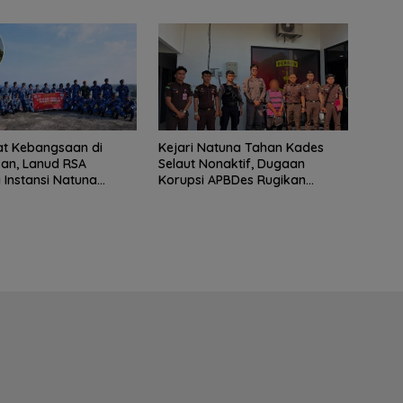
t Kebangsaan di
Kejari Natuna Tahan Kades
an, Lanud RSA
Selaut Nonaktif, Dugaan
Instansi Natuna
Korupsi APBDes Rugikan
n Persiapan HUT Ke-
Negara Rp533 Juta