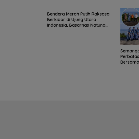
Medis
Bendera Merah Putih Raksasa
Berkibar di Ujung Utara
Indonesia, Basarnas Natuna
Gaungkan Nasionalisme dari
Wilayah Perbatasan
Semanga
Perbatas
Bersama 
Meriahka
81 RI