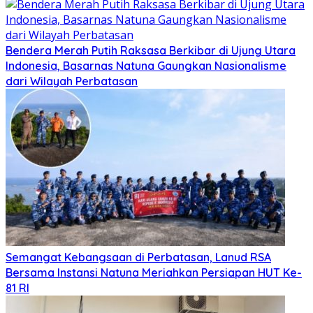
Bendera Merah Putih Raksasa Berkibar di Ujung Utara
Indonesia, Basarnas Natuna Gaungkan Nasionalisme
dari Wilayah Perbatasan
Semangat Kebangsaan di Perbatasan, Lanud RSA
Bersama Instansi Natuna Meriahkan Persiapan HUT Ke-
81 RI