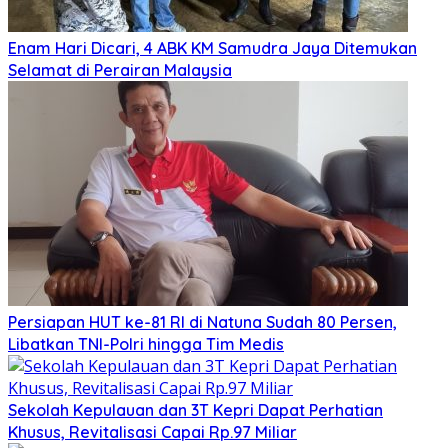
Enam Hari Dicari, 4 ABK KM Samudra Jaya Ditemukan
Selamat di Perairan Malaysia
Persiapan HUT ke-81 RI di Natuna Sudah 80 Persen,
Libatkan TNI-Polri hingga Tim Medis
Sekolah Kepulauan dan 3T Kepri Dapat Perhatian
Khusus, Revitalisasi Capai Rp.97 Miliar