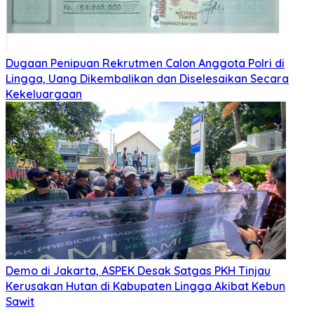
Dugaan Penipuan Rekrutmen Calon Anggota Polri di
Lingga, Uang Dikembalikan dan Diselesaikan Secara
Kekeluargaan
Demo di Jakarta, ASPEK Desak Satgas PKH Tinjau
Kerusakan Hutan di Kabupaten Lingga Akibat Kebun
Sawit