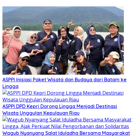
ASPPI Inisiasi Paket Wisata dan Budaya dari Batam ke
Lingga
ASPPI DPD Kepri Dorong Lingga Menjadi Destinasi
Wisata Unggulan Kepulauan Riau
Wagub Nyanyang Salat Iduladha Bersama Masyarakat