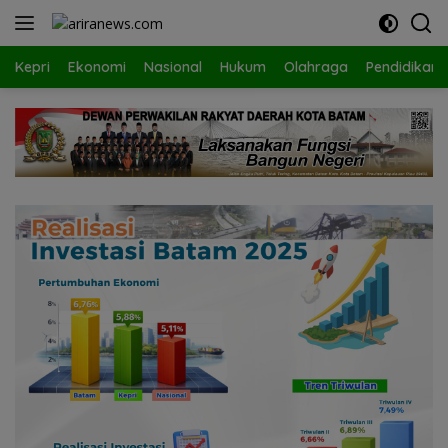
Langsung
ke
konten
Kepri
Ekonomi
Nasional
Hukum
Olahraga
Pendidikan