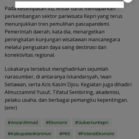
Pada kesempatan itu, Ansar turut memaparkan
perkembangan sektor pariwisata Kepri yang terus
menunjukkan tren pemulihan pascapandemi.
Pemerintah daerah, kata dia, menargetkan
peningkatan kunjungan wisatawan mancanegara
melalui penguatan daya saing destinasi dan
konektivitas regional.
Lokakarya tersebut menghadirkan sejumlah
narasumber, di antaranya Iskandarsyah, Iwan
Setiawan, serta Azis Kasim Djou. Kegiatan juga dihadiri
Almuzzammil Yusuf, Tifatul Sembiring, akademisi,
pelaku usaha, dan berbagai pemangku kepentingan.
(emr)
#AnsarAhmad
#Ekonomi
#GubernurKepri
#KabupatenKarimun
#PKS
#PotensiEkonomi