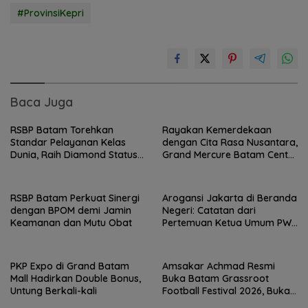
#ProvinsiKepri
Baca Juga
RSBP Batam Torehkan
Rayakan Kemerdekaan
Standar Pelayanan Kelas
dengan Cita Rasa Nusantara,
Dunia, Raih Diamond Status
Grand Mercure Batam Centre
dari WSO
Hadirkan “Flavours of
Nusantara”
RSBP Batam Perkuat Sinergi
Arogansi Jakarta di Beranda
dengan BPOM demi Jamin
Negeri: Catatan dari
Keamanan dan Mutu Obat
Pertemuan Ketua Umum PWI
dan KJK di Batam
PKP Expo di Grand Batam
Amsakar Achmad Resmi
Mall Hadirkan Double Bonus,
Buka Batam Grassroot
Untung Berkali-kali
Football Festival 2026, Buka
Jalan Talenta Muda Batam