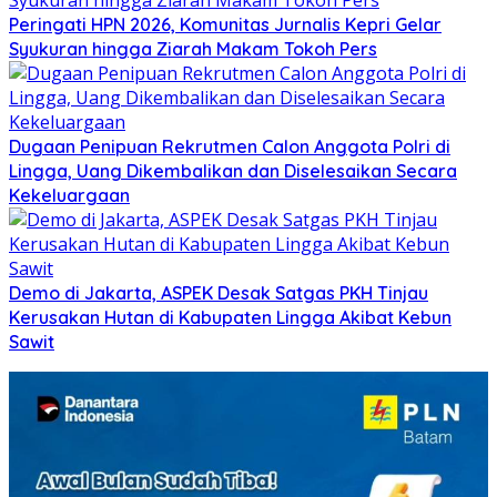
Peringati HPN 2026, Komunitas Jurnalis Kepri Gelar
Syukuran hingga Ziarah Makam Tokoh Pers
Dugaan Penipuan Rekrutmen Calon Anggota Polri di
Lingga, Uang Dikembalikan dan Diselesaikan Secara
Kekeluargaan
Demo di Jakarta, ASPEK Desak Satgas PKH Tinjau
Kerusakan Hutan di Kabupaten Lingga Akibat Kebun
Sawit