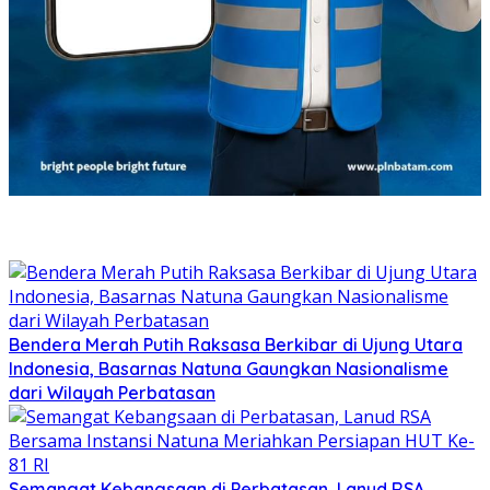
Bendera Merah Putih Raksasa Berkibar di Ujung Utara
Indonesia, Basarnas Natuna Gaungkan Nasionalisme
dari Wilayah Perbatasan
Semangat Kebangsaan di Perbatasan, Lanud RSA