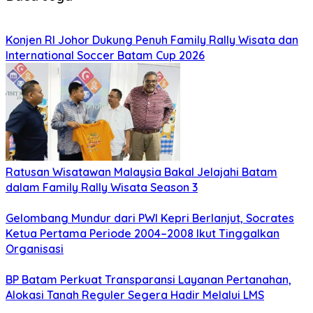
Konjen RI Johor Dukung Penuh Family Rally Wisata dan
International Soccer Batam Cup 2026
Ratusan Wisatawan Malaysia Bakal Jelajahi Batam
dalam Family Rally Wisata Season 3
Gelombang Mundur dari PWI Kepri Berlanjut, Socrates
Ketua Pertama Periode 2004–2008 Ikut Tinggalkan
Organisasi
BP Batam Perkuat Transparansi Layanan Pertanahan,
Alokasi Tanah Reguler Segera Hadir Melalui LMS