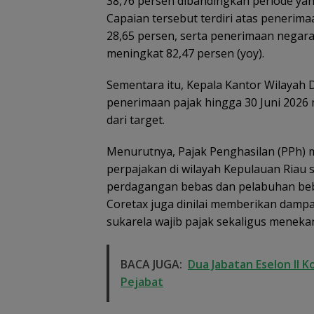
38,76 persen dibandingkan periode yan
Capaian tersebut terdiri atas penerim
28,65 persen, serta penerimaan negara
meningkat 82,47 persen (yoy).
Sementara itu, Kepala Kantor Wilayah 
penerimaan pajak hingga 30 Juni 2026 m
dari target.
Menurutnya, Pajak Penghasilan (PPh) 
perpajakan di wilayah Kepulauan Riau s
perdagangan bebas dan pelabuhan beba
Coretax juga dinilai memberikan damp
sukarela wajib pajak sekaligus menekan
BACA JUGA:
Dua Jabatan Eselon II
Pejabat
Kejari Natuna Tahan
Sekolah Rakyat
Kades Selaut
Natuna Kian Dim