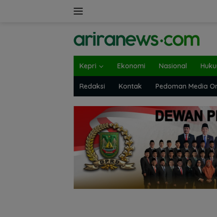
Langsung
ke
konten
Kepri
Ekonomi
Nasional
Huk
Redaksi
Kontak
Pedoman Media On