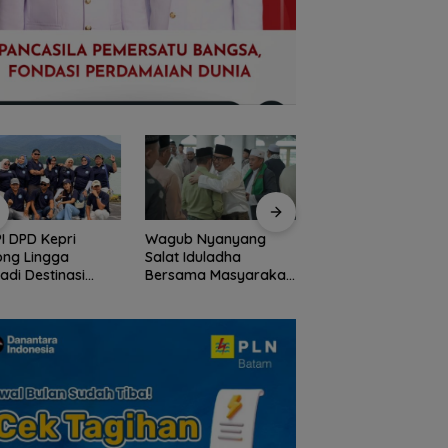
ub Nyanyang
Peringati HPN 2026,
Dugaan Penipuan
t Iduladha
Komunitas Jurnalis
Rekrutmen Calon
sama Masyarakat
Kepri Gelar Syukuran
Anggota Polri di
ga, Ajak Perkuat
hingga Ziarah Makam
Lingga, Uang
i Pengorbanan
Tokoh Pers
Dikembalikan dan
Solidaritas
Diselesaikan Secar
Kekeluargaan