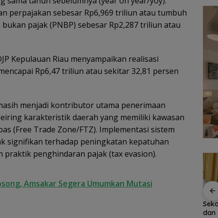
g sama tahun sebelumnya (year on year/yoy).
aan perpajakan sebesar Rp6,969 triliun atau tumbuh
 bukan pajak (PNBP) sebesar Rp2,287 triliun atau
DJP Kepulauan Riau menyampaikan realisasi
encapai Rp6,47 triliun atau sekitar 32,81 persen
masih menjadi kontributor utama penerimaan
eiring karakteristik daerah yang memiliki kawasan
s (Free Trade Zone/FTZ). Implementasi sistem
ak signifikan terhadap peningkatan kepatuhan
 praktik penghindaran pajak (tax evasion).
 Kosong, Amsakar Segera Umumkan Mutasi
Persiapan HUT ke-81
Sekolah Kepulauan
Bend
inati,
RI di Natuna Sudah 80
dan 3T Kepri Dapat
Raks