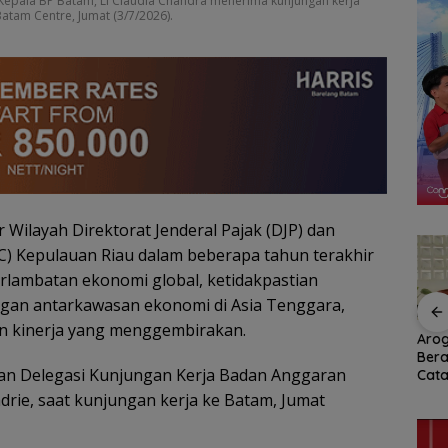
epala BP Batam, Li Claudia Chandra menerima kunjungan kerja
atam Centre, Jumat (3/7/2026).
r Wilayah Direktorat Jenderal Pajak (DJP) dan
BC) Kepulauan Riau dalam beberapa tahun terakhir
erlambatan ekonomi global, ketidakpastian
ingan antarkawasan ekonomi di Asia Tenggara,
n kinerja yang menggembirakan.
awan
RSBP Batam Perkuat
Arogansi Jakarta di
PKP 
Sinergi dengan BPOM
Beranda Negeri:
Bata
nan Delegasi Kunjungan Kerja Badan Anggaran
 dalam
demi Jamin
Catatan dari
Doub
ata
Keamanan dan Mutu
Pertemuan Ketua
Berk
adrie, saat kunjungan kerja ke Batam, Jumat
Obat
Umum PWI dan KJK di
Batam