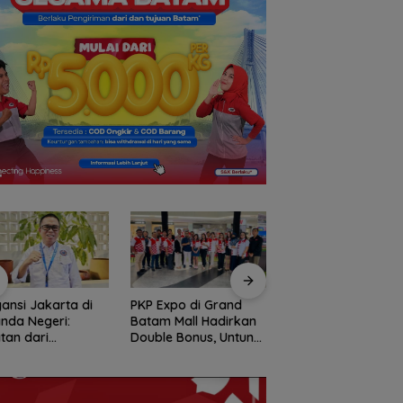
Expo di Grand
Amsakar Achmad
Konjen RI Johor
m Mall Hadirkan
Resmi Buka Batam
Dukung Penuh Fami
le Bonus, Untung
Grassroot Football
Rally Wisata dan
ali-kali
Festival 2026, Buka
International Socce
Jalan Talenta Muda
Batam Cup 2026
Batam ke Level
Internasional