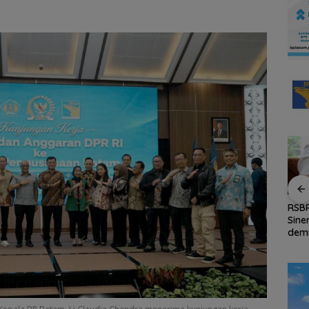
ad
Persiapan HUT ke-81
RSBP Batam Perkuat
Seko
tam
RI di Natuna Sudah 80
Sinergi dengan BPOM
dan 
all
Persen, Libatkan TNI-
demi Jamin
Perh
uka
Polri hingga Tim Medis
Keamanan dan Mutu
Revi
Muda
Obat
Rp.9