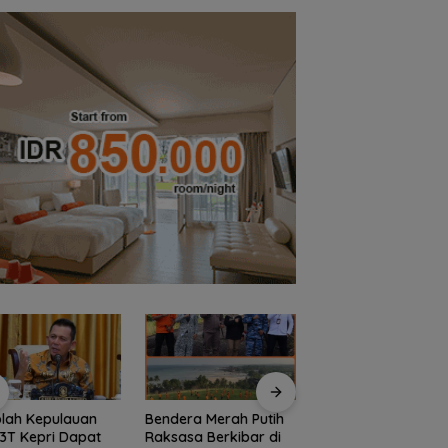
era Merah Putih
Semangat
Kejari Natuna Tah
asa Berkibar di
Kebangsaan di
Kades Selaut