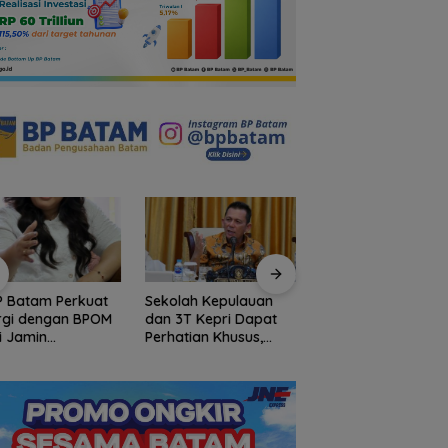
lah Kepulauan
Arogansi Jakarta di
PKP Expo di Grand
3T Kepri Dapat
Beranda Negeri:
Batam Mall Hadirk
atian Khusus,
Catatan dari
Double Bonus, Unt
talisasi Capai
Pertemuan Ketua
Berkali-kali
7 Miliar
Umum PWI dan KJK di
Batam