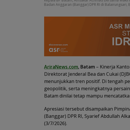
Kepala BP Batam, Amsakar Achmad bersama Wakil K
Badan Anggaran (Banggar) DPR RI di Balairungsari, B
AriraNews.com
, Batam
– Kinerja Kanto
Direktorat Jenderal Bea dan Cukai (DJ
menunjukkan tren positif. Di tengah p
geopolitik, serta meningkatnya persa
Batam dinilai tetap mampu mencatatka
Konjen RI Johor
Ratusan Wisat
Dukung Penuh Family
Malaysia Bakal
Apresiasi tersebut disampaikan Pimpi
Rally Wisata dan
Jelajahi Batam
International Soccer
Family Rally Wis
(Banggar) DPR RI, Syarief Abdullah Alk
Batam Cup 2026
Season 3
(3/7/2026).