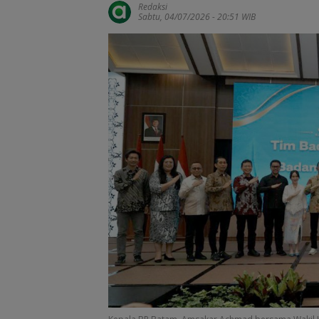
Redaksi
Sabtu, 04/07/2026 - 20:51 WIB
PKP Expo di Grand
Amsakar Achm
Batam Mall Hadirkan
Resmi Buka Ba
Double Bonus, Untung
Grassroot Footb
Berkali-kali
Festival 2026, B
Jalan Talenta 
Batam ke Level
Internasional