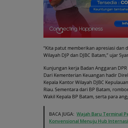
“Kita patut memberikan apresiasi dan
Wilayah DJP dan DJBC Batam,” ujar Syar
Kunjungan kerja Badan Anggaran DPR R
Dugaan Penipuan
Demo di Jakart
Rekrutmen Calon
ASPEK Desak Sa
Dari Kementerian Keuangan hadir Direkt
Anggota Polri di
PKH Tinjau Ker
Kepala Kantor Wilayah DJBC Kepulauan 
Lingga, Uang
Hutan di Kabup
Riau. Sementara dari BP Batam, rombo
Dikembalikan dan
Lingga Akibat 
Diselesaikan Secara
Sawit
Wakil Kepala BP Batam, serta para ang
Kekeluargaan
BACA JUGA:
Wajah Baru Terminal P
Konvensional Menuju Hub Internas