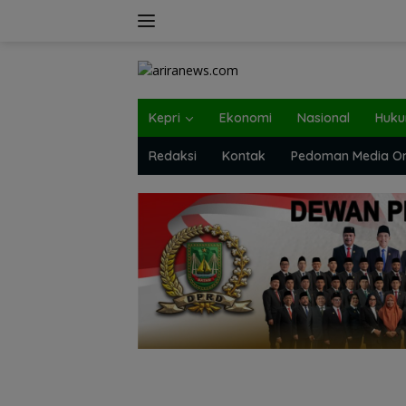
Langsung
ke
konten
Kepri
Ekonomi
Nasional
Huk
Redaksi
Kontak
Pedoman Media On