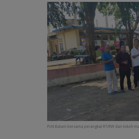
Akhir Pekan, Ar
Wisman di Pela
Batam Centre
Membludak
PLN Batam bersama perangkat RT/RW dan tokoh mas