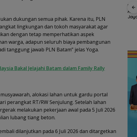
Enam
ABK
Jay
ukan dukungan semua pihak. Karena itu, PLN
54 Pendaki Bawa
Sela
Semangat
Putih
Semangat
angkat lingkungan dan tokoh masyarakat agar
Mala
Kemerdekaan ke
r di
Kebangsaan di
sasikan dengan tetap memperhatikan aspek
Puncak Gunung Ranai,
onesia,
Perbatasan, Lanud
Merah Putih Berkibar
nan warga, adapun seluruh biaya pembangunan
na
RSA Bersama Instansi
di Atas Natuna
Natuna Meriahkan
di tanggung jawab PLN Batam” jelas Yoga.
ri
Persiapan HUT Ke-81
asan
RI
ysia Bakal Jelajahi Batam dalam Family Rally
 musyawarah, alokasi lahan untuk gardu portal
ari perangkat RT/RW Senjulung. Setelah lahan
rgerak melakukan pekerjaan awal pada 5 Juli 2026
lian lubang tiang beton.
ali dilanjutkan pada 6 Juli 2026 dan ditargetkan