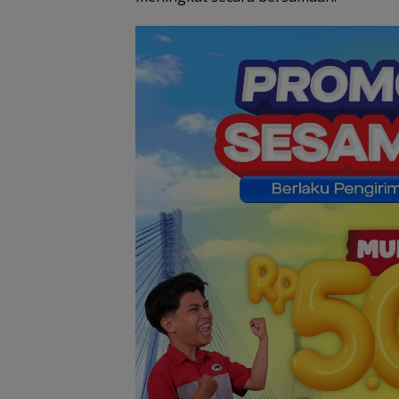
NDP dari Wadu
Duriangkang
Dugaan Penipu
Rekrutmen Calo
Anggota Polri di
Lingga, Uang
Dikembalikan d
Diselesaikan Se
Kekeluargaan