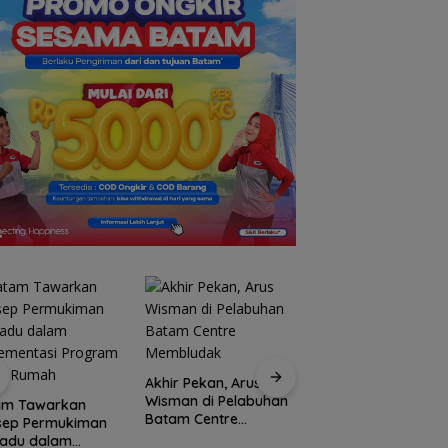
Akhir Pekan, Arus
Wisman di Pelabuhan
am Tawarkan
Batam Centre
sep Permukiman
Perkuat Ketahanan
Membludak
padu dalam
Baku, BP Batam