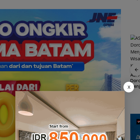
k
Impl
Prog
Rum
ASPPI Inisiasi Paket
Wisata dan Budaya
dari Batam ke Lingga
ASPP
Dor
Demo di Jakarta,
Menj
X
ASPEK Desak Satgas
an
Wisa
PKH Tinjau Kerusakan
n
Kepu
Hutan di Kabupaten
Lingga Akibat Kebun
Sawit
an
cara