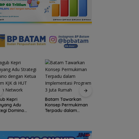
Polsek Jemaja Jam
Keamanan Turnam
ub Kepri
Batam Tawarkan
Sepak Bola HUT RI,
nyang Adu
Konsep Permukiman
Tambah Jumlah
tegi Domino
Terpadu dalam
Personel di Lapan
gan Ketua Umum
Implementasi
di HUT Ulasan
Program 3 Juta
work
Rumah