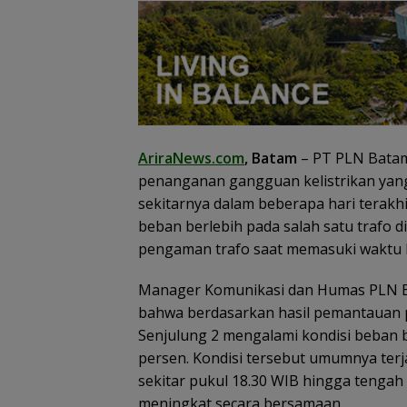
AriraNews.com
, Batam
– PT PLN Batam
penanganan gangguan kelistrikan yang 
sekitarnya dalam beberapa hari terakhi
beban berlebih pada salah satu trafo 
pengaman trafo saat memasuki waktu 
Manager Komunikasi dan Humas PLN B
bahwa berdasarkan hasil pemantauan p
Senjulung 2 mengalami kondisi beban 
persen. Kondisi tersebut umumnya ter
BP Batam Opti
sekitar pukul 18.30 WIB hingga tengah
Pelayanan Air Be
Pasokan Kawas
meningkat secara bersamaan.