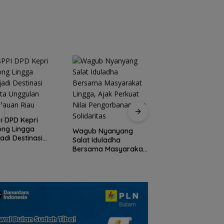
ementasi
Gandeng Mc Dermo
ram 3 Juta
Tanam Bambu Bet
ah
di Bendungan Sei
Nongsa
Peringati HPN 2026
Komunitas Jurnalis
I DPD Kepri
Kepri Gelar Syukur
ong Lingga
Wagub Nyanyang
hingga Ziarah Ma
adi Destinasi
Salat Iduladha
Tokoh Pers
ta Unggulan
Bersama Masyarakat
lauan Riau
Lingga, Ajak Perkuat
Nilai Pengorbanan
dan Solidaritas