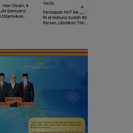
Sekolah Kepulauan
 Hari Dicari, 4
dan 3T Kepri Dapa
 KM Samudra
Persiapan HUT ke-81
Perhatian Khusus,
a Ditemukan
RI di Natuna Sudah 80
Revitalisasi Capai
mat di Perairan
Persen, Libatkan TNI-
Rp.97 Miliar
ysia
Polri hingga Tim Medis