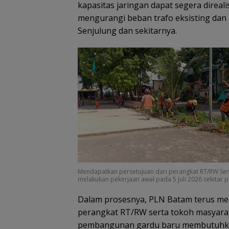
kapasitas jaringan dapat segera direal
mengurangi beban trafo eksisting dan 
Senjulung dan sekitarnya.
Mendapatkan persetujuan dari perangkat RT/RW Senj
melakukan pekerjaan awal pada 5 Juli 2026 sekitar 
Dalam prosesnya, PLN Batam terus me
perangkat RT/RW serta tokoh masyaraka
pembangunan gardu baru membutuhkan l