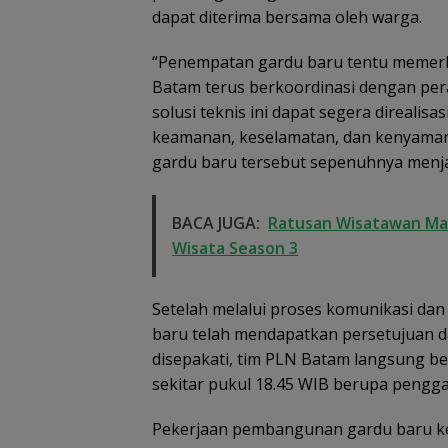
dapat diterima bersama oleh warga.
“Penempatan gardu baru tentu memerl
Bendera Merah 
Batam terus berkoordinasi dengan per
Raksasa Berkiba
solusi teknis ini dapat segera direali
Ujung Utara Ind
keamanan, keselamatan, dan kenyama
Basarnas Natu
Gaungkan
gardu baru tersebut sepenuhnya menja
Nasionalisme da
Wilayah Perbat
BACA JUGA:
Ratusan Wisatawan Mala
Wisata Season 3
Setelah melalui proses komunikasi dan
baru telah mendapatkan persetujuan d
disepakati, tim PLN Batam langsung be
sekitar pukul 18.45 WIB berupa pengga
Pekerjaan pembangunan gardu baru kemb