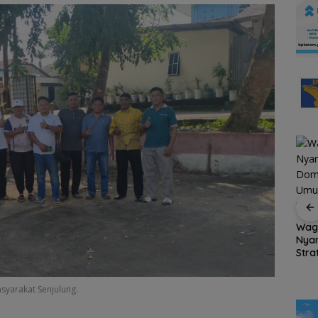
us
SSB NFA Borong Dua
buhan
Gelar Juara di Batam
Wag
Grassroot Football
Nya
54 Pendaki Bawa
Festival 2026
Stra
Semangat
den
Kemerdekaan ke
KJK 
Puncak Gunung Ranai,
yarakat Senjulung.
Net
Merah Putih Berkibar
di Atas Natuna