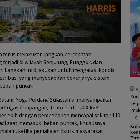
 terus melakukan langkah percepatan
terjadi di wilayah Senjulung, Punggur, dan
r. Langkah ini dilakukan untuk mengatasi kondisi
distribusi yang menyebabkan bekerjanya sistem
beban puncak.
atam, Yoga Perdana Sulastama, menyampaikan
etugas di lapangan, Trafo Portal 400 kVA
berlebih dengan pembebanan mencapai sekitar 110
Ekonomi Kepri di
SSB NFA Borong Dua
jadi saat memasuki beban puncak, khususnya
Triwulan II 2026
Gelar Juara di Batam
malkan
Bat
 malam, ketika pemakaian listrik masyarakat
Tumbuh 6,99 Persen,
Grassroot Football
rsih,
Kon
Tertinggi di Sumatera
Festival 2026
an
Ter