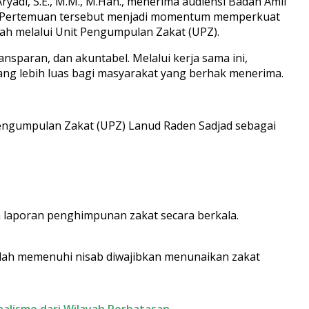
di, S.E., M.M., M.Han., menerima audiensi Badan Amil
). Pertemuan tersebut menjadi momentum memperkuat
ah melalui Unit Pengumpulan Zakat (UPZ).
sparan, dan akuntabel. Melalui kerja sama ini,
g lebih luas bagi masyarakat yang berhak menerima.
Pengumpulan Zakat (UPZ) Lanud Raden Sadjad sebagai
laporan penghimpunan zakat secara berkala.
lah memenuhi nisab diwajibkan menunaikan zakat
alisme dari Wilayah Perbatasan