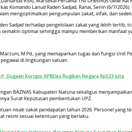
anlanud RSA), Marsekal Pertama TNI Onesmus Gede Rai Arya
kas Komando Lanud Raden Sadjad, Ranai, Senin (6/7/2026
alam mengoptimalkan pengumpulan zakat, infak, dan sedek
Sadjad terhadap pengelolaan zakat yang lebih tertib, tran
 semakin optimal sehingga mampu memberikan manfaat yan
 Marzuni, M.Pd., yang memaparkan tugas dan fungsi Unit 
 pegawai di lingkungan satuan.
if, Dugaan Korupsi APBDes Rugikan Negara Rp533 Juta
dengan BAZNAS Kabupaten Natuna sekaligus menyampaikan 
kannya Surat Keputusan pembentukan UPZ.
uan nisab zakat pendapatan tahun 2026. Personel yang te
kat resmi sesuai ketentuan yang berlaku.
 Ujung Utara Indonesia, Basarnas Natuna Gaungkan Nasion