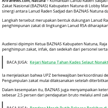
Ariranews.com, Natuna
– Komandan Lanud Raden Sadjad (D
Zakat Nasional (BAZNAS) Kabupaten Natuna di Lobby Mar
sinergi antara Lanud Raden Sadjad dan BAZNAS Natuna d
Langkah tersebut merupakan bentuk dukungan Lanud Raden 
penghimpunan zakat di lingkungan Lanud RSA diharapkan
Audiensi dipimpin Ketua BAZNAS Kabupaten Natuna, Raja
penghimpun zakat, infak, dan sedekah dari personel serta
BACA JUGA:
Kejari Natuna Tahan Kades Selaut Nonakt
Ia menjelaskan bahwa UPZ berkewajiban berkoordinasi 
Pengumpulan zakat mulai dilaksanakan setelah diterbit
Dalam kesempatan itu, BAZNAS juga menyampaikan ketent
sebesar 2,5 persen dari pendapatan bruto melalui amil za
BACA JUGA:
Bendera Merah Putih Raksasa Berkibar di