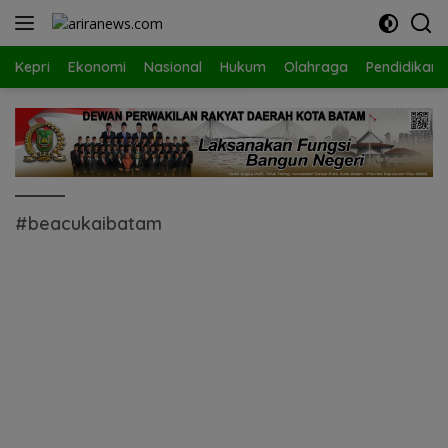
Langsung
ke
konten
Kepri
Ekonomi
Nasional
Hukum
Olahraga
Pendidikan
#beacukaibatam