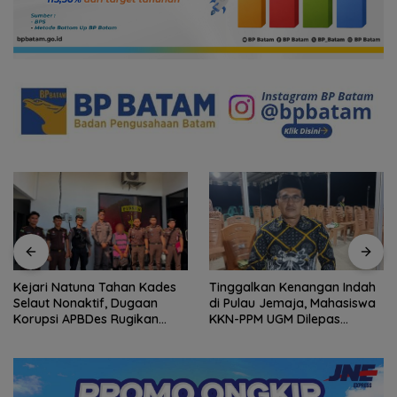
Kejari Natuna Tahan Kades
Tinggalkan Kenangan Indah
Selaut Nonaktif, Dugaan
di Pulau Jemaja, Mahasiswa
Korupsi APBDes Rugikan
KKN-PPM UGM Dilepas
Negara Rp533 Juta
dengan Penuh Kehangatan
oleh Kades Bukit Padi