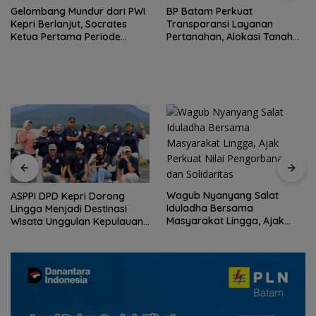
Gelombang Mundur dari PWI
BP Batam Perkuat
Kepri Berlanjut, Socrates
Transparansi Layanan
Ketua Pertama Periode
Pertanahan, Alokasi Tanah
2004–2008 Ikut Tinggalkan
Reguler Segera Hadir Melalui
Organisasi
LMS
Wagub Nyanyang Salat
ASPPI DPD Kepri Dorong
Iduladha Bersama
Lingga Menjadi Destinasi
Masyarakat Lingga, Ajak
Wisata Unggulan Kepulauan
Perkuat Nilai Pengorbanan
Riau
dan Solidaritas