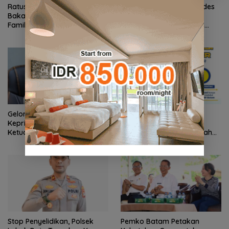
Ratusan Wisatawan Malaysia
Kejari Natuna Tahan Kades
Bakal Jelajahi Batam dalam
Selaut Nonaktif, Dugaan
Family Rally Wisata Season 3
Korupsi APBDes Rugikan
Negara Rp533 Juta
Gelombang Mundur dari PWI
BP Batam Perkuat
Kepri Berlanjut, Socrates
Transparansi Layanan
Ketua Pertama Periode
Pertanahan, Alokasi Tanah
2004–2008 Ikut Tinggalkan
Reguler Segera Hadir Melalui
Organisasi
LMS
Stop Penyelidikan, Polsek
Pemko Batam Petakan