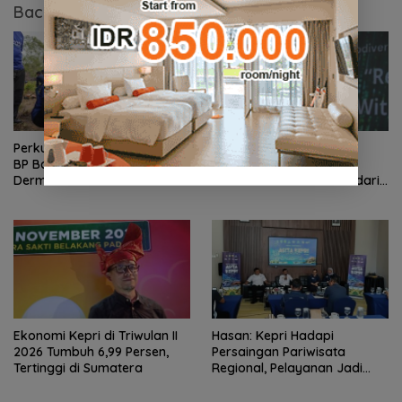
Baca Juga
Perkuat Ketahanan Air Baku,
BP Batam Optimalkan
BP Batam Gandeng Mc
Pelayanan Air Bersih,
Dermott Tanam Bambu
Pasokan Kawasan NDP dari
Betung di Bendungan Sei
Waduk Duriangkang
Nongsa
Ekonomi Kepri di Triwulan II
Hasan: Kepri Hadapi
2026 Tumbuh 6,99 Persen,
Persaingan Pariwisata
Tertinggi di Sumatera
Regional, Pelayanan Jadi
Kunci Rebut Wisatawan