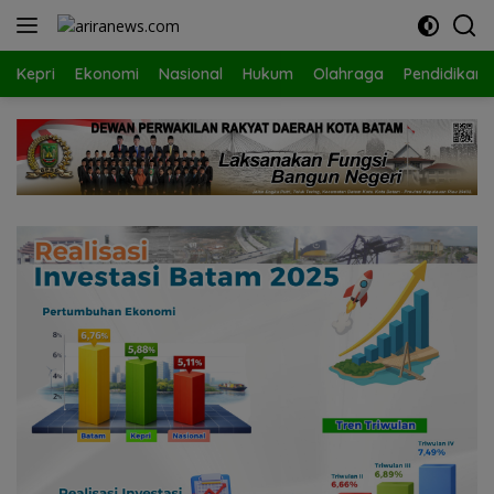
Langsung
ke
konten
Kepri
Ekonomi
Nasional
Hukum
Olahraga
Pendidikan