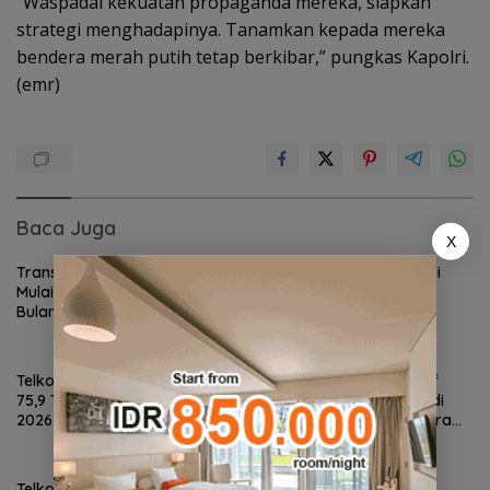
“Waspadai kekuatan propaganda mereka, siapkan
strategi menghadapinya. Tanamkan kepada mereka
bendera merah putih tetap berkibar,” pungkas Kapolri.
(emr)
Baca Juga
X
Transformasi TelkomGroup
Ministry of Padel Hadir di
Mulai Tunjukkan Hasil, Enam
Batam, Usung Konsep
Bulan InfraNexia Catat
Lifestyle Hub Lengkap
Pendapatan Rp 7,7 Triliun
dengan Sauna dan Kolam Air
Dingin
Telkom Catat Pendapatan Rp
Wapres ke-13 Kiai Ma’ruf
75,9 Triliun di Semester I
Amin Serukan Arab Saudi
2026, Bisnis Seluler dan Data
dan Houthi-Yaman Segera
Jadi Motor Pertumbuhan
Berdamai
Telkom Raih Lestari Award
Ascott Indonesia