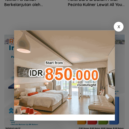
Berkelanjutan oleh
Pecinta Kuliner Lewat All You
Mahasiswa KKN UGM
Can Eat Grill Premium
X