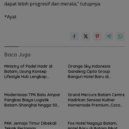
dapat lebih progresif dan merata,” tutupnya.
*Ayat
Baca Juga
Ministry of Padel Hadir di
Orange Sky Indonesia
Batam, Usung Konsep
Gandeng Cipta Group
Lifestyle Hub Lengkap
Bangun Hotel Baru di
dengan Sauna dan Kolam Air
Kawasan Bandara Batam,
Dingin
Target Beroperasi 2027
Modernisasi TPK Batu Ampar
Grand Mercure Batam Centre
Pangkas Biaya Logistik
Hadirkan Sensasi Kuliner
Batam-Shanghai hingga 50
Homemade Premium, Cocok
Persen
untuk Hangout Elegan
PKK Jemaja Timur Dibekali
Fox Hotel Nagoya Batam,
Teknik Pertanian
Hotel Baru di Batam Pikat