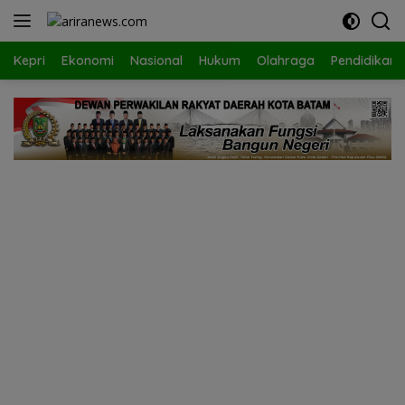
Langsung
ke
konten
Kepri
Ekonomi
Nasional
Hukum
Olahraga
Pendidikan