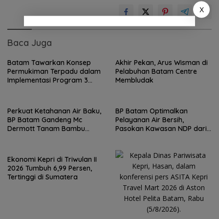
X
Baca Juga
Batam Tawarkan Konsep
Akhir Pekan, Arus Wisman di
Permukiman Terpadu dalam
Pelabuhan Batam Centre
Implementasi Program 3
Membludak
Juta Rumah
Perkuat Ketahanan Air Baku,
BP Batam Optimalkan
BP Batam Gandeng Mc
Pelayanan Air Bersih,
Dermott Tanam Bambu
Pasokan Kawasan NDP dari
Betung di Bendungan Sei
Waduk Duriangkang
Nongsa
Ekonomi Kepri di Triwulan II
2026 Tumbuh 6,99 Persen,
Tertinggi di Sumatera