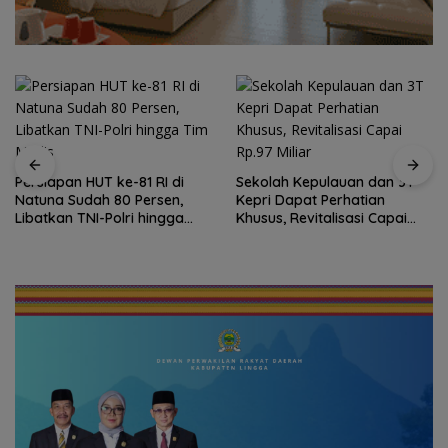
Sekolah Kepulauan dan 3T
Kepri Dapat Perhatian
Bendera Merah Putih
Khusus, Revitalisasi Capai
Raksasa Berkibar di Ujung
Rp.97 Miliar
Utara Indonesia, Basarnas
Natuna Gaungkan
Nasionalisme dari Wilayah
Perbatasan