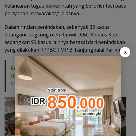
kelancaran tugas pemerintah yang berorientasi pada
pelayanan masyarakat,” jelasnya.
Dalam rincian penindakan, sebanyak 32 kasus
ditangani langsung oleh Kanwil DJBC Khusus Kepri,
sedangkan 99 kasus lainnya berasal dari penindakan
yang dilakukan KPPBC TMP B Tanjungbalai Karimun.
X
BACA JUGA:
Ministry of Padel Hadir di Batam,
Usung Konsep Lifestyle Hub Lengkap dengan
Sauna dan Kolam Air Dingin