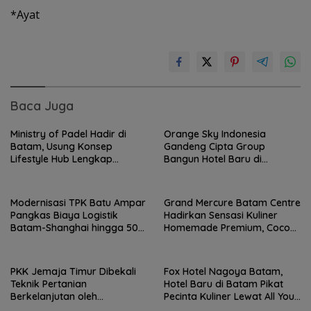
*Ayat
Baca Juga
Ministry of Padel Hadir di
Orange Sky Indonesia
Batam, Usung Konsep
Gandeng Cipta Group
Lifestyle Hub Lengkap
Bangun Hotel Baru di
dengan Sauna dan Kolam Air
Kawasan Bandara Batam,
Dingin
Target Beroperasi 2027
Modernisasi TPK Batu Ampar
Grand Mercure Batam Centre
Pangkas Biaya Logistik
Hadirkan Sensasi Kuliner
Batam-Shanghai hingga 50
Homemade Premium, Cocok
Persen
untuk Hangout Elegan
PKK Jemaja Timur Dibekali
Fox Hotel Nagoya Batam,
Teknik Pertanian
Hotel Baru di Batam Pikat
Berkelanjutan oleh
Pecinta Kuliner Lewat All You
Mahasiswa KKN UGM
Can Eat Grill Premium