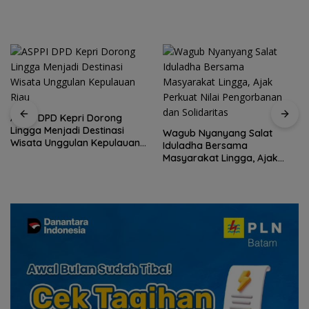
Nusantara”
Wagub Nyanyang Salat
Peringati HPN 2026,
Iduladha Bersama
Komunitas Jurnalis Kepri
Masyarakat Lingga, Ajak
Gelar Syukuran hingga
Perkuat Nilai Pengorbanan
Ziarah Makam Tokoh Pers
dan Solidaritas