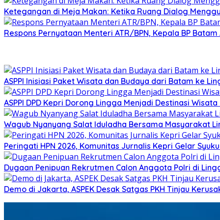
Ketegangan di Meja Makan: Ketika Ruang Dialog Menggug
Respons Pernyataan Menteri ATR/BPN, Kepala BP Batam Am
ASPPI Inisiasi Paket Wisata dan Budaya dari Batam ke Li
ASPPI DPD Kepri Dorong Lingga Menjadi Destinasi Wisat
Wagub Nyanyang Salat Iduladha Bersama Masyarakat Ling
Peringati HPN 2026, Komunitas Jurnalis Kepri Gelar Syu
Dugaan Penipuan Rekrutmen Calon Anggota Polri di Ling
Demo di Jakarta, ASPEK Desak Satgas PKH Tinjau Kerusa