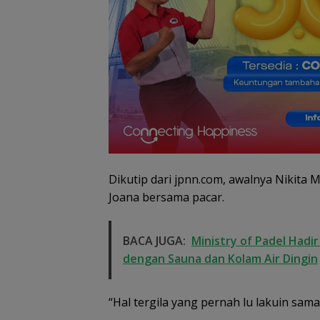
Amsakar Achma
Resmi Buka Bat
Grassroot Footba
Festival 2026, Bu
Jalan Talenta M
Batam ke Level
Internasional
Dikutip dari jpnn.com, awalnya Nikita M
Joana bersama pacar.
BACA JUGA:
Ministry of Padel Hadi
dengan Sauna dan Kolam Air Dingin
“Hal tergila yang pernah lu lakuin sama
Dugaan Penipu