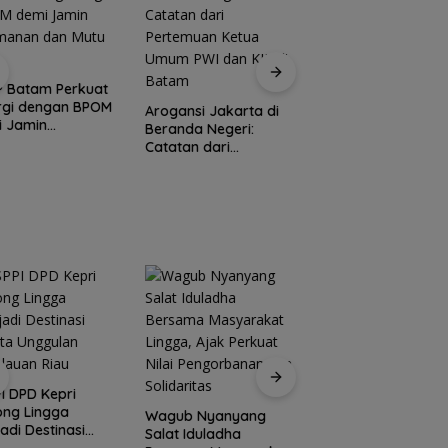
PKP Expo di Grand
Batam Mall Hadirka
 Batam Perkuat
Double Bonus, Untu
rgi dengan BPOM
Arogansi Jakarta di
Berkali-kali
 Jamin
Beranda Negeri:
anan dan Mutu
Catatan dari
Pertemuan Ketua
Umum PWI dan KJK di
Batam
Peringati HPN 2026
Komunitas Jurnalis
I DPD Kepri
Kepri Gelar Syukur
ong Lingga
Wagub Nyanyang
hingga Ziarah Ma
adi Destinasi
Salat Iduladha
Tokoh Pers