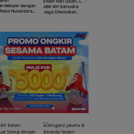
Dorong Budaya Kerja
Enam Hari Dicari, 4
aan dengan
Profesional, BPBD
ABK KM Samudra
 Nusantara,
Anambas Beri
Jaya Ditemukan
rcure Batam
Penghargaan
Selamat di Perairan
dirkan
Pegawai Terbaik
Malaysia
of
”