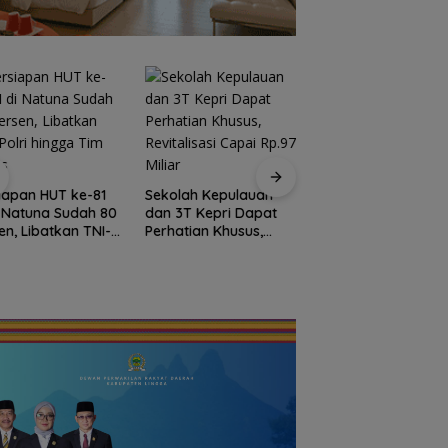
Bendera Merah Put
Raksasa Berkibar 
iapan HUT ke-81
Sekolah Kepulauan
Ujung Utara Indone
i Natuna Sudah 80
dan 3T Kepri Dapat
Basarnas Natuna
en, Libatkan TNI-
Perhatian Khusus,
Gaungkan
i hingga Tim Medis
Revitalisasi Capai
Nasionalisme dari
Rp.97 Miliar
Wilayah Perbatasa