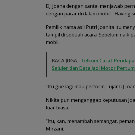
Rekrutmen Calo
DJ Joana dengan santai menjawab pern
Anggota Polri di
dengan pacar di dalam mobil. “Having se
Lingga, Uang
Dikembalikan d
Diselesaikan Se
Pemilik nama asli Putri Joanita itu me
Kekeluargaan
tampil di sebuah acara. Sebelum naik 
mobil.
BACA JUGA:
Telkom Catat Pendapatan
Seluler dan Data Jadi Motor Pertu
“Itu gue lagi mau perform,” ujar DJ Joa
Nikita pun menganggap keputusan J
luar biasa.
“Itu, kan, menambah semangat, pemanas
Mirzani.