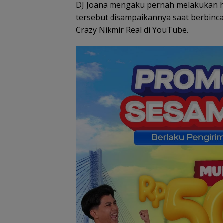
DJ Joana mengaku pernah melakukan hu
Persiapan HUT ke-81
tersebut disampaikannya saat berbinc
RI di Natuna Sudah 8
Crazy Nikmir Real di YouTube.
Persen, Libatkan TNI-
Polri hingga Tim Medi