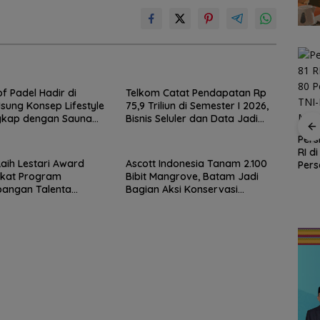
of Padel Hadir di
Telkom Catat Pendapatan Rp
sung Konsep Lifestyle
75,9 Triliun di Semester I 2026,
gkap dengan Sauna
Bisnis Seluler dan Data Jadi
Enam Hari Dicari, 4
m Air Dingin
Motor Pertumbuhan
ABK KM Samudra
Kejari Natuna Tahan
Pers
Jaya Ditemukan
Kades Selaut
RI d
Selamat di Perairan
aih Lestari Award
Ascott Indonesia Tanam 2.100
Nonaktif, Dugaan
Pers
Malaysia
rkat Program
Bibit Mangrove, Batam Jadi
Korupsi APBDes
Polr
angan Talenta
Bagian Aksi Konservasi
Rugikan Negara
nud
 Digital
Nasional
Rp533 Juta
stansi
an
Ke-81