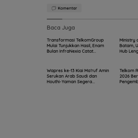
Komentar
Baca Juga
Transformasi TelkomGroup
Ministry 
Mulai Tunjukkan Hasil, Enam
Batam, U
Bulan InfraNexia Catat
Hub Len
Pendapatan Rp 7,7 Triliun
dan Kola
Wapres ke-13 Kiai Ma’ruf Amin
Telkom R
Semangat
Serukan Arab Saudi dan
2026 Be
Kebangsaan di
Houthi-Yaman Segera
Pengemb
Perbatasan, La
Berdamai
Pemimpin
RSA Bersama In
Natuna Meriahk
Persiapan HUT 
RI