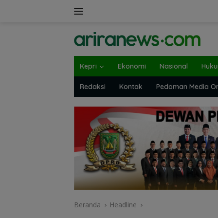
Langsung
ke
konten
Kepri
Ekonomi
Nasional
Huk
Redaksi
Kontak
Pedoman Media On
Beranda
Headline