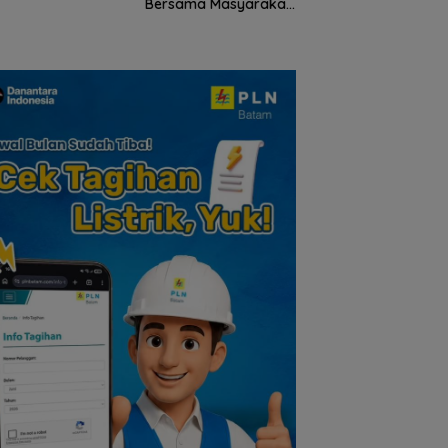
ta Unggulan
Bersama Masyarakat
lauan Riau
Lingga, Ajak Perkuat
Nilai Pengorbanan
dan Solidaritas