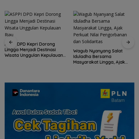
Wagub Nyanyang Salat
Peringati HPN 2026,
Iduladha Bersama
Komunitas Jurnalis Kepri
Masyarakat Lingga, Ajak
Gelar Syukuran hingga
Perkuat Nilai Pengorbanan
Ziarah Makam Tokoh Pers
dan Solidaritas