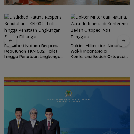
Dokter Militer dari Natuna,
Wakili Indonesia di
Basarnas Libatkan
Konferensi Bedah Ortopedi
Helikopter Sikorsky,
Asia Tenggara
Pencarian KM Samudra Jaya
Kelautan Diperluas dari
Udara