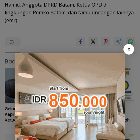
Hamid, Anggota DPRD Batam, Ketua OPD di
lingkungan Pemko Batam, dan tamu undangan lainnya.
(emr)
X
Baca Juga
Gelombang Mundur dari PWI
BP Batam Perkuat
Kepri Berlanjut, Socrates
Transparansi Layanan
Ketua Pertama Periode
Pertanahan, Alokasi Tanah
2004–2008 Ikut Tinggalkan
Reguler Segera Hadir Melalui
Organisasi
LMS