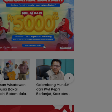
usan Wisatawan
Gelombang Mundur
BP Batam Perkuat
ysia Bakal
dari PWI Kepri
Transparansi Lay
jahi Batam dalam
Berlanjut, Socrates
Pertanahan, Alokas
ly Rally Wisata
Ketua Pertama
Tanah Reguler Seg
on 3
Periode 2004–2008
Hadir Melalui LMS
Ikut Tinggalkan
Organisasi