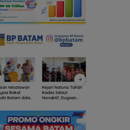
usan Wisatawan
Kejari Natuna Tahan
Tinggalkan Kenan
ysia Bakal
Kades Selaut
Indah di Pulau Jem
jahi Batam dalam
Nonaktif, Dugaan
Mahasiswa KKN-P
ly Rally Wisata
Korupsi APBDes
UGM Dilepas deng
on 3
Rugikan Negara
Penuh Kehangatan
Rp533 Juta
oleh Kades Bukit P