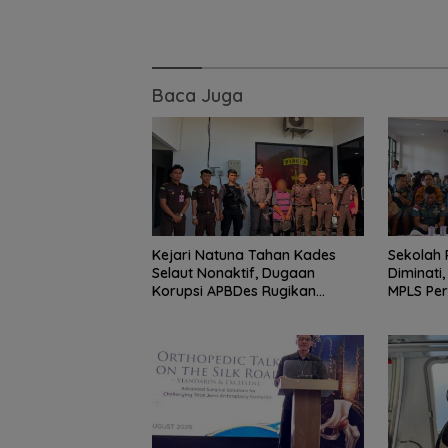
Baca Juga
Kejari Natuna Tahan Kades
Sekolah 
Selaut Nonaktif, Dugaan
Diminati,
Korupsi APBDes Rugikan
MPLS Pe
Negara Rp533 Juta
2026
Basarnas Libat
Helikopter Sikor