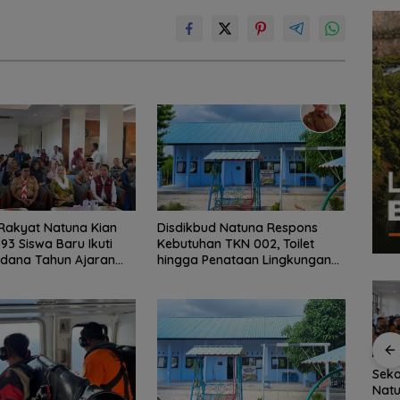
Rakyat Natuna Kian
Disdikbud Natuna Respons
 93 Siswa Baru Ikuti
Kebutuhan TKN 002, Toilet
rdana Tahun Ajaran
hingga Penataan Lingkungan
Segera Dibangun
kan
Fasilitas Meningkat,
Kejari Natuna Tahan
Seko
sky,
TKN 002 Bunguran
Kades Selaut
Natu