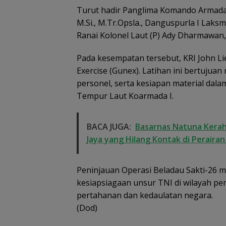
Turut hadir Panglima Komando Armada (
M.Si., M.Tr.Opsla., Danguspurla I Laksm
Ranai Kolonel Laut (P) Ady Dharmawan, S.
Pada kesempatan tersebut, KRI John Li
Exercise (Gunex). Latihan ini bertuju
personel, serta kesiapan material dal
Tempur Laut Koarmada I.
BACA JUGA:
Basarnas Natuna Kerah
Jaya yang Hilang Kontak di Peraira
Peninjauan Operasi Beladau Sakti-26 
kesiapsiagaan unsur TNI di wilayah per
pertahanan dan kedaulatan negara.
(Dod)