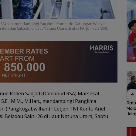
RSA) saat mendampingi Panglima Komando Gabungan Wilayah
Beladau Sakti-26 di Laut Natuna Utara di atas KRI John Lie-358.
nud Raden Sadjad (Danlanud RSA) Marsekal
S.E., M.M., M.Han., mendampingi Panglima
n,
Pemko Batam
Konjen RI Johor
Rat
 (Pangkogabwilhan) I Letjen TNI Kunto Arief
ja
Petakan Kebutuhan
Dukung Penuh Family
Mala
 Anak
Guru untuk
Rally Wisata dan
Jela
si Beladau Sakti-26 di Laut Natuna Utara, Sabtu
Hak
Pemerataan Tenaga
International Soccer
Fami
Pendidik
Batam Cup 2026
Seas