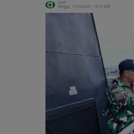
Dodi
Minggu, 17/05/2026 - 10:16 WIB
Gelombang Mun
dari PWI Kepri
Berlanjut, Socra
Ketua Pertama
Periode 2004–2
Ikut Tinggalkan
Organisasi