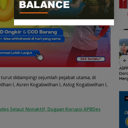
an
Demo di Jakarta,
ASPPI Inisiasi Paket
ASPP
n
ASPEK Desak Satgas
Wisata dan Budaya
Dor
 turut didampingi sejumlah pejabat utama, di
PKH Tinjau Kerusakan
dari Batam ke Lingga
Menj
Hutan di Kabupaten
Wisa
lhan I, Asren Kogabwilhan I, Aslog Kogabwilhan I,
an
Lingga Akibat Kebun
Kepu
cara
Sawit
ades Selaut Nonaktif, Dugaan Korupsi APBDes