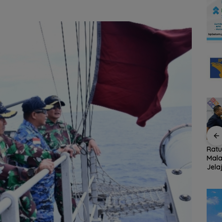
dur
BP Batam Perkuat
Konjen RI Johor
Rat
Transparansi Layanan
Dukung Penuh Family
Mala
tes
Pertanahan, Alokasi
Rally Wisata dan
Jela
Tanah Reguler Segera
International Soccer
Fami
008
Hadir Melalui LMS
Batam Cup 2026
Seas