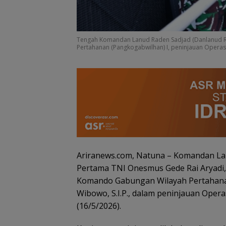
Tengah Komandan Lanud Raden Sadjad (Danlanud 
Pertahanan (Pangkogabwilhan) I, peninjauan Operasi 
Ariranews.com, Natuna – Komandan La
Pertama TNI Onesmus Gede Rai Aryadi, 
Stop Penyelidika
Komando Gabungan Wilayah Pertahanan
Polsek Lubuk Ba
Tegaskan Kasus
Wibowo, S.I.P., dalam peninjauan Opera
Murni Masalah 
(16/5/2026).
Asuh