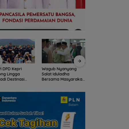
I DPD Kepri
Wagub Nyanyang
Peringati HPN 2026
ong Lingga
Salat Iduladha
Komunitas Jurnalis
adi Destinasi
Bersama Masyarakat
Kepri Gelar Syukur
ta Unggulan
Lingga, Ajak Perkuat
hingga Ziarah Ma
lauan Riau
Nilai Pengorbanan
Tokoh Pers
dan Solidaritas