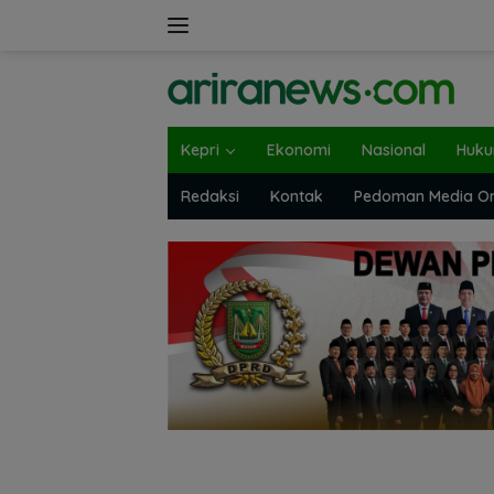
Langsung
ke
konten
Kepri
Ekonomi
Nasional
Huk
Redaksi
Kontak
Pedoman Media On