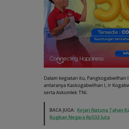
Dugaan Penipu
Rekrutmen Calo
Dalam kegiatan itu, Pangkogabwilhan I
Anggota Polri di
Lingga, Uang
antaranya Kaskogabwilhan I, Ir Kogabwi
Dikembalikan d
serta Askomlek TNI.
Diselesaikan Se
Kekeluargaan
BACA JUGA:
Kejari Natuna Tahan K
Rugikan Negara Rp533 Juta