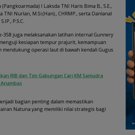
Pangkoarmada) I Laksda TNI Haris Bima B., S.E.,
a TNI Nurlan, M.Si.(Han)., CHRMP., serta Danlanal
IP., P.S.C.
e-358 juga melaksanakan latihan internal Gunnery
an menguji kesiapan tempur prajurit, kemampuan
am mendukung operasi laut di bawah kendali Gugus
kan RIB dan Tim Gabungan Cari KM Samudra
n Anambas
menjadi bagian penting dalam memastikan
airan Natuna yang memiliki nilai strategis bagi