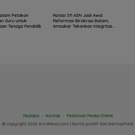
ggalkan Organisasi
Reguler Segera Hadir Melalui
LMS
atam Petakan
Rotasi 311 ASN Jadi Awal
n Guru untuk
Reformasi Birokrasi Batam,
aan Tenaga Pendidik
Amsakar Tekankan Integritas
dan Kinerja
Redaksi
Kontak
Pedoman Media Online
© copyright 2026 AriraNews.com | Berita positif dan bermanfaat