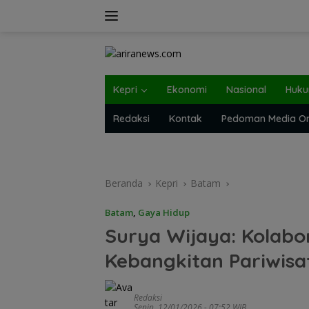
Langsung
ke
konten
Kepri
Ekonomi
Nasional
Huk
Redaksi
Kontak
Pedoman Media On
Beranda
Kepri
Batam
Batam
,
Gaya Hidup
Surya Wijaya: Kolabor
Kebangkitan Pariwis
Redaksi
Senin, 12/01/2026 - 07:52 WIB