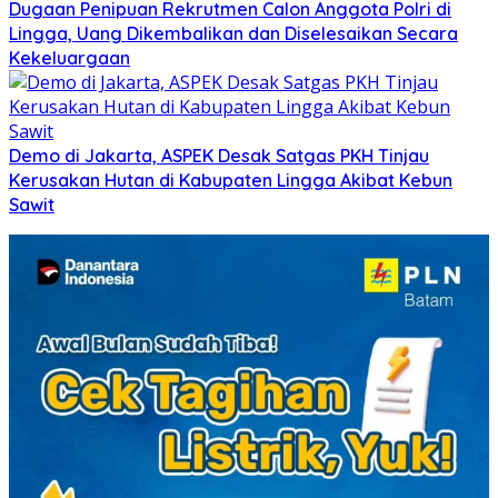
Dugaan Penipuan Rekrutmen Calon Anggota Polri di
Lingga, Uang Dikembalikan dan Diselesaikan Secara
Kekeluargaan
Demo di Jakarta, ASPEK Desak Satgas PKH Tinjau
Kerusakan Hutan di Kabupaten Lingga Akibat Kebun
Sawit