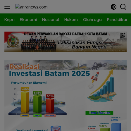
Langsung
ke
konten
Kepri
Ekonomi
Nasional
Hukum
Olahraga
Pendidikan