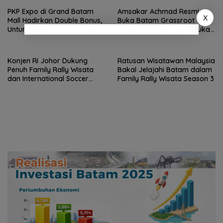
PKP Expo di Grand Batam
Amsakar Achmad Resmi
X
Mall Hadirkan Double Bonus,
Buka Batam Grassroot
Untung Berkali-kali
Football Festival 2026, Buka
Jalan Talenta Muda Batam
ke Level Internasional
Konjen RI Johor Dukung
Ratusan Wisatawan Malaysia
Penuh Family Rally Wisata
Bakal Jelajahi Batam dalam
dan International Soccer
Family Rally Wisata Season 3
Batam Cup 2026