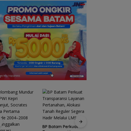
oleh Kades Bukit Padi
Ikut Tinggalkan
Organisasi
BP Batam Perkuat
Stop Penyelidikan,