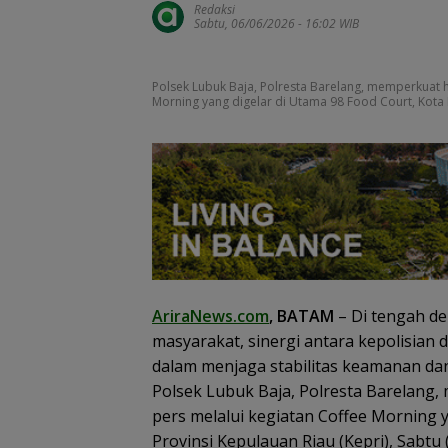
Redaksi
Sabtu, 06/06/2026 - 16:02 WIB
Polsek Lubuk Baja, Polresta Barelang, memperkuat 
Morning yang digelar di Utama 98 Food Court, Kota B
AriraNews.com
, BATAM
– Di tengah de
BP Batam Perku
masyarakat, sinergi antara kepolisian d
Transparansi L
Pertanahan, Alo
dalam menjaga stabilitas keamanan da
Tanah Reguler 
Polsek Lubuk Baja, Polresta Barelan
Hadir Melalui LM
pers melalui kegiatan Coffee Morning 
Provinsi Kepulauan Riau (Kepri), Sabtu 