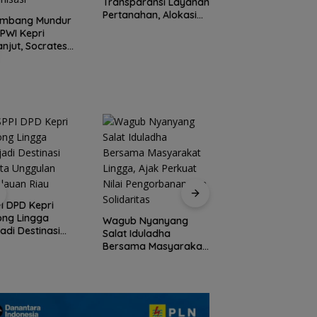
Transparansi Layanan
Polsek Lubuk Baja
Pertanahan, Alokasi
Tegaskan Kasus A
ombang Mundur
Tanah Reguler Segera
Murni Masalah Hak
 PWI Kepri
Hadir Melalui LMS
Asuh
anjut, Socrates
ua Pertama
iode 2004–2008
 Tinggalkan
nisasi
Peringati HPN 2026
Komunitas Jurnalis
I DPD Kepri
Kepri Gelar Syukur
ong Lingga
Wagub Nyanyang
hingga Ziarah Ma
adi Destinasi
Salat Iduladha
Tokoh Pers
ta Unggulan
Bersama Masyarakat
lauan Riau
Lingga, Ajak Perkuat
Nilai Pengorbanan
dan Solidaritas