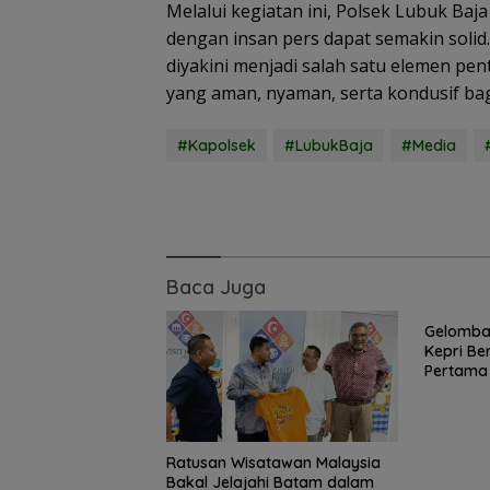
Melalui kegiatan ini, Polsek Lubuk Baja
dengan insan pers dapat semakin solid.
diyakini menjadi salah satu elemen pe
yang aman, nyaman, serta kondusif bag
Basarnas Libat
Helikopter Sikor
Pencarian KM
#Kapolsek
#LubukBaja
#Media
Samudra Jaya
Kelautan Diperl
dari Udara
Baca Juga
Gelomba
Kepri Be
Pertama
Ikut Tin
Ratusan Wisatawan Malaysia
Bakal Jelajahi Batam dalam