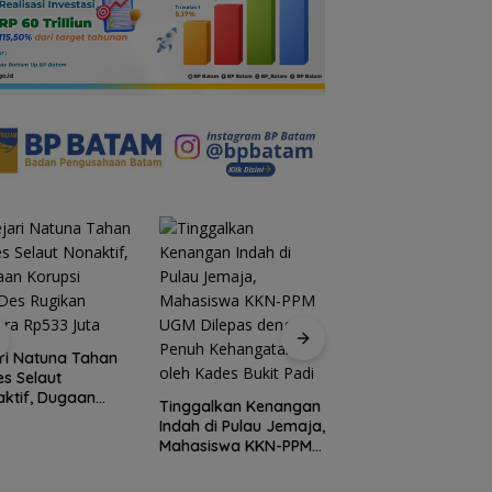
ri Natuna Tahan
s Selaut
ktif, Dugaan
Tinggalkan Kenangan
Gelombang Mundu
psi APBDes
Indah di Pulau Jemaja,
dari PWI Kepri
ikan Negara
Mahasiswa KKN-PPM
Berlanjut, Socrates
3 Juta
UGM Dilepas dengan
Ketua Pertama
Penuh Kehangatan
Periode 2004–200