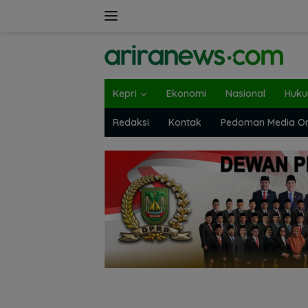
Langsung
ke
konten
Kepri
Ekonomi
Nasional
Huk
Redaksi
Kontak
Pedoman Media On