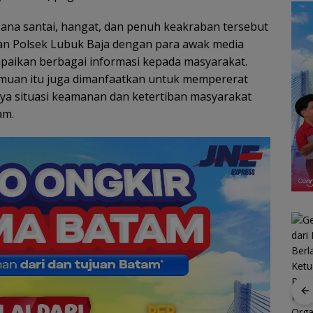
ana santai, hangat, dan penuh keakraban tersebut
ran Polsek Lubuk Baja dengan para awak media
mpaikan berbagai informasi kepada masyarakat.
temuan itu juga dimanfaatkan untuk mempererat
ya situasi keamanan dan ketertiban masyarakat
am.
Ratusan Wisatawan
Malaysia Bakal
Rotasi 311 ASN Jadi
Jelajahi Batam dalam