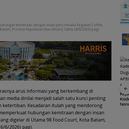
hubungan kemitraan dengan insan pers melalui kegiatan Coffee
atam, Provinsi Kepulauan Riau (Kepri), Sabtu (6/6/2026) pagi.
Ratusan Wisatawan
rasnya arus informasi yang berkembang di
Malaysia Bakal
at
Stop Penyelidikan,
Keja
Jelajahi Batam dalam
an media dinilai menjadi salah satu kunci penting
ayanan
Polsek Lubuk Baja
Kade
Family Rally Wisata
kasi
Tegaskan Kasus Anak
Nona
n ketertiban. Kesadaran itulah yang mendorong
Season 3
Segera
Murni Masalah Hak
Koru
g, memperkuat hubungan kemitraan dengan insan
S
Asuh
Rug
yang digelar di Utama 98 Food Court, Kota Batam,
Rp53
(6/6/2026) pagi.