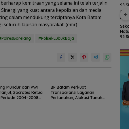
 berharap kemitraan yang selama ini telah terjalin
 Sinergi yang kuat antara kepolisian dan media
nting dalam mendukung terciptanya Kota Batam
i seluruh lapisan masyarakat. (emr)
kan
Fasilitas Meningkat,
Kejari Natuna Tahan
Seko
sky,
TKN 002 Bunguran
Kades Selaut
Natu
Timur Laut Butuh WC
Nonaktif, Dugaan
93 S
#PolresBarelang
#PolsekLubukBaja
dan Pagar Demi
Korupsi APBDes
MPL
uas
Keselamatan Siswa
Rugikan Negara
Ajar
Rp533 Juta
ng Mundur dari PWI
BP Batam Perkuat
rlanjut, Socrates Ketua
Transparansi Layanan
 Periode 2004–2008
Pertanahan, Alokasi Tanah
ggalkan Organisasi
Reguler Segera Hadir Melalui
LMS