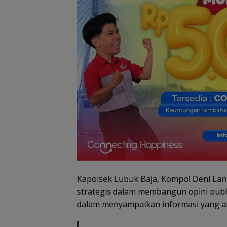
Petakan Kebutu
Guru untuk
Pemerataan Te
Pendidik
Dugaan Penipu
Kapolsek Lubuk Baja, Kompol Deni Lan
Rekrutmen Calo
Anggota Polri di
strategis dalam membangun opini publik
Lingga, Uang
dalam menyampaikan informasi yang ak
Dikembalikan d
Diselesaikan Se
Kekeluargaan