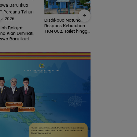
Disdikbud Natuna
Dokter Militer dari
Respons Kebutuhan
Natuna, Wakili
lah Rakyat
TKN 002, Toilet hingga
Indonesia di
na Kian Diminati,
Penataan Lingkungan
Konferensi Bedah
iswa Baru Ikuti
Segera Dibangun
Ortopedi Asia
S Perdana Tahun
Tenggara
an 2026