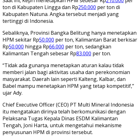
Saat ini, Kepri menetapkan HPM sebesar Rp
210.000
per
ton di Kabupaten Lingga dan Rp
250.000
per ton di
Kabupaten Natuna. Angka tersebut menjadi yang
tertinggi di Indonesia.
Sebaliknya, Provinsi Bangka Belitung hanya menetapkan
HPM sekitar Rp
50.000
per ton, Kalimantan Barat berkisar
Rp
50.000
hingga Rp
66.000
per ton, sedangkan
Kalimantan Tengah sebesar Rp
83.000
per ton.
“Tidak ada gunanya menetapkan aturan kalau tidak
memberi jalan bagi aktivitas usaha dan perekonomian
masyarakat. Daerah lain seperti Kalteng, Kalbar, dan
Babel mampu menetapkan HPM yang tetap kompetitif,”
ujar Ady.
Chief Executive Officer (CEO) PT Multi Mineral Indonesia
itu mengatakan dirinya telah berkomunikasi dengan
Pelaksana Tugas Kepala Dinas ESDM Kalimantan
Tengah, Joni Harta, untuk mengetahui mekanisme
penyusunan HPM di provinsi tersebut.