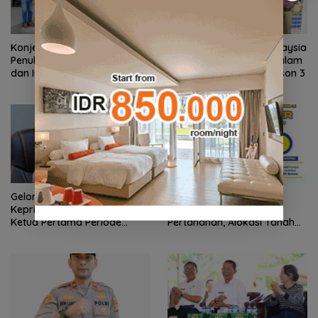
Konjen RI Johor Dukung
Ratusan Wisatawan Malaysia
Penuh Family Rally Wisata
Bakal Jelajahi Batam dalam
dan International Soccer
Family Rally Wisata Season 3
Batam Cup 2026
Gelombang Mundur dari PWI
BP Batam Perkuat
Kepri Berlanjut, Socrates
Transparansi Layanan
Ketua Pertama Periode
Pertanahan, Alokasi Tanah
2004–2008 Ikut Tinggalkan
Reguler Segera Hadir Melalui
Organisasi
LMS