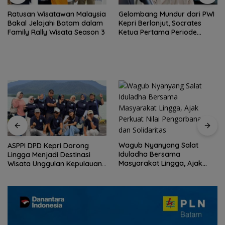
Ratusan Wisatawan Malaysia
Gelombang Mundur dari PWI
Bakal Jelajahi Batam dalam
Kepri Berlanjut, Socrates
Family Rally Wisata Season 3
Ketua Pertama Periode
2004–2008 Ikut Tinggalkan
Organisasi
Wagub Nyanyang Salat
ASPPI DPD Kepri Dorong
Iduladha Bersama
Lingga Menjadi Destinasi
Masyarakat Lingga, Ajak
Wisata Unggulan Kepulauan
Perkuat Nilai Pengorbanan
Riau
dan Solidaritas