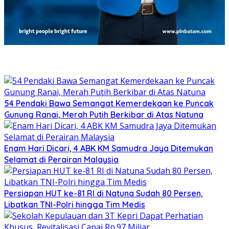
54 Pendaki Bawa Semangat Kemerdekaan ke Puncak
Gunung Ranai, Merah Putih Berkibar di Atas Natuna
Enam Hari Dicari, 4 ABK KM Samudra Jaya Ditemukan
Selamat di Perairan Malaysia
Persiapan HUT ke-81 RI di Natuna Sudah 80 Persen,
Libatkan TNI-Polri hingga Tim Medis