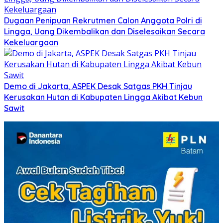
Dugaan Penipuan Rekrutmen Calon Anggota Polri di
Lingga, Uang Dikembalikan dan Diselesaikan Secara
Kekeluargaan
Demo di Jakarta, ASPEK Desak Satgas PKH Tinjau
Kerusakan Hutan di Kabupaten Lingga Akibat Kebun
Sawit