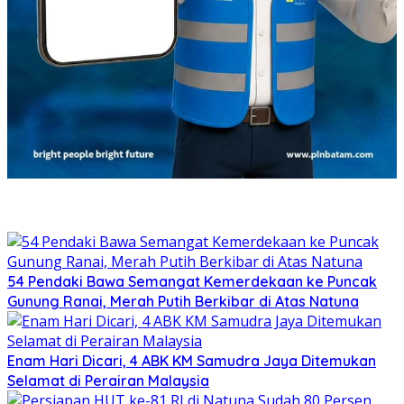
54 Pendaki Bawa Semangat Kemerdekaan ke Puncak
Gunung Ranai, Merah Putih Berkibar di Atas Natuna
Enam Hari Dicari, 4 ABK KM Samudra Jaya Ditemukan
Selamat di Perairan Malaysia