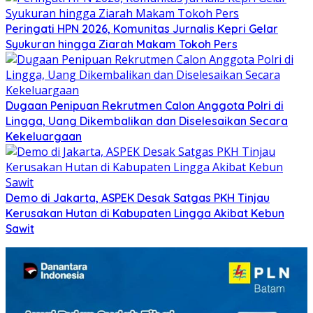
Peringati HPN 2026, Komunitas Jurnalis Kepri Gelar
Syukuran hingga Ziarah Makam Tokoh Pers
Dugaan Penipuan Rekrutmen Calon Anggota Polri di
Lingga, Uang Dikembalikan dan Diselesaikan Secara
Kekeluargaan
Demo di Jakarta, ASPEK Desak Satgas PKH Tinjau
Kerusakan Hutan di Kabupaten Lingga Akibat Kebun
Sawit