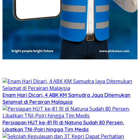
Enam Hari Dicari, 4 ABK KM Samudra Jaya Ditemukan
Selamat di Perairan Malaysia
Persiapan HUT ke-81 RI di Natuna Sudah 80 Persen,
Libatkan TNI-Polri hingga Tim Medis