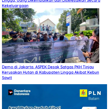
Lingga, Uang Dikembalikan dan Diselesaikan Secara
Kekeluargaan
Demo di Jakarta, ASPEK Desak Satgas PKH Tinjau
Kerusakan Hutan di Kabupaten Lingga Akibat Kebun
Sawit