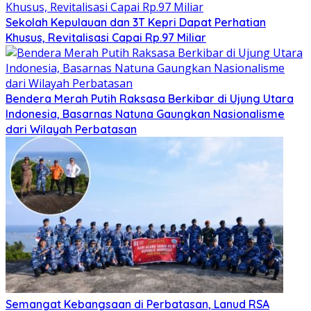
Sekolah Kepulauan dan 3T Kepri Dapat Perhatian
Khusus, Revitalisasi Capai Rp.97 Miliar
Bendera Merah Putih Raksasa Berkibar di Ujung Utara
Indonesia, Basarnas Natuna Gaungkan Nasionalisme
dari Wilayah Perbatasan
Semangat Kebangsaan di Perbatasan, Lanud RSA