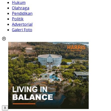
Hukum
Olahraga
Pendidikan
Politik
Advertorial
Galeri Foto
X