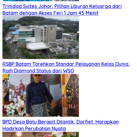
Trinidad Suites Johor, Pilihan Liburan Keluarga dari
Batam dengan Akses Feri 1 Jam 45 Menit
RSBP Batam Torehkan Standar Pelayanan Kelas Dunia,
Raih Diamond Status dari WSO
BPD Desa Batu Berapit Dilantik, Darfiet: Harapkan
Hadirkan Perubahan Nyata