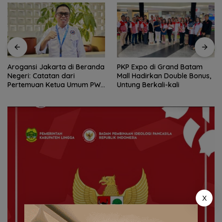
PKP Expo di Grand Batam
Amsakar Achmad Resmi
Mall Hadirkan Double Bonus,
Buka Batam Grassroot
Untung Berkali-kali
Football Festival 2026, Buka
Jalan Talenta Muda Batam
ke Level Internasional
X