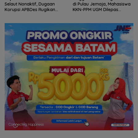
di Pulau Jemaja, Mahasiswa
Kepri Berlanjut, Socrates
KKN-PPM UGM Dilepas
Ketua Pertama Periode
dengan Penuh Kehangatan
2004–2008 Ikut Tinggalkan
oleh Kades Bukit Padi
Organisasi