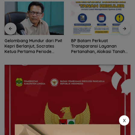
BP Batam Perkuat
Stop Penyelidikan, Polsek
Transparansi Layanan
Lubuk Baja Tegaskan Kasus
Pertanahan, Alokasi Tanah
Anak Murni Masalah Hak
Reguler Segera Hadir Melalui
Asuh
LMS
X