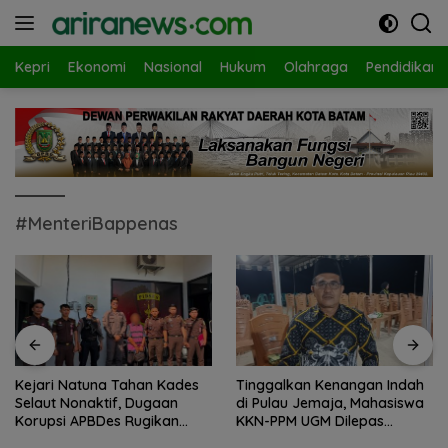
Langsung
ke
konten
Kepri
Ekonomi
Nasional
Hukum
Olahraga
Pendidikan
#MenteriBappenas
Tinggalkan Kenangan Indah
Gelombang Mundur dari PWI
di Pulau Jemaja, Mahasiswa
Kepri Berlanjut, Socrates
KKN-PPM UGM Dilepas
Ketua Pertama Periode
dengan Penuh Kehangatan
2004–2008 Ikut Tinggalkan