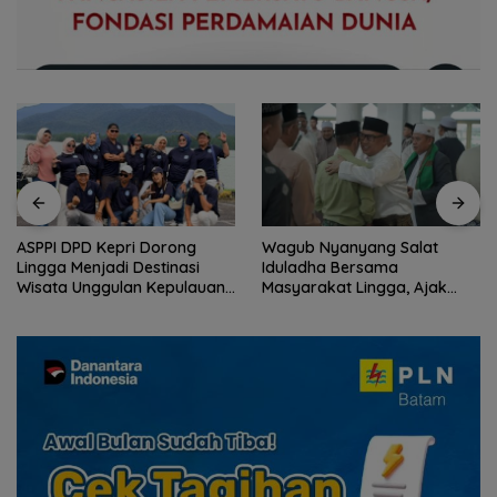
Wagub Nyanyang Salat
Peringati HPN 2026,
Iduladha Bersama
Komunitas Jurnalis Kepri
Masyarakat Lingga, Ajak
Gelar Syukuran hingga
Perkuat Nilai Pengorbanan
Ziarah Makam Tokoh Pers
dan Solidaritas