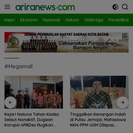
Langsung
ke
konten
Kepri
Ekonomi
Nasional
Hukum
Olahraga
Pendidikan
#Megamall
Kejari Natuna Tahan Kades
Tinggalkan Kenangan Indah
Selaut Nonaktif, Dugaan
di Pulau Jemaja, Mahasiswa
Korupsi APBDes Rugikan
KKN-PPM UGM Dilepas
Negara Rp533 Juta
dengan Penuh Kehangatan