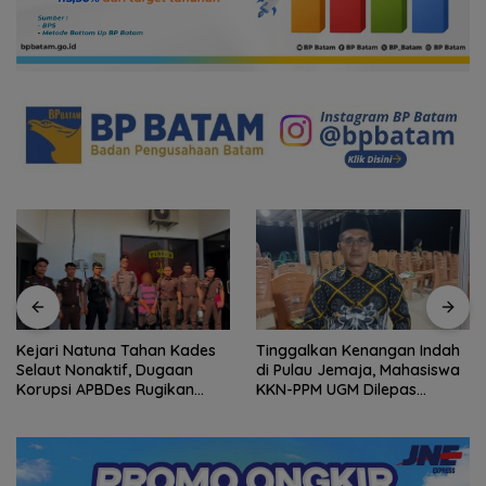
Kejari Natuna Tahan Kades
Tinggalkan Kenangan Indah
Selaut Nonaktif, Dugaan
di Pulau Jemaja, Mahasiswa
Korupsi APBDes Rugikan
KKN-PPM UGM Dilepas
Negara Rp533 Juta
dengan Penuh Kehangatan
oleh Kades Bukit Padi