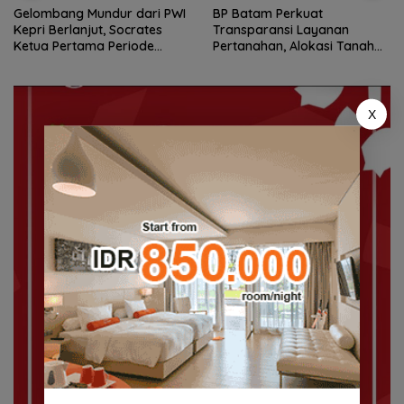
Gelombang Mundur dari PWI
BP Batam Perkuat
Kepri Berlanjut, Socrates
Transparansi Layanan
Ketua Pertama Periode
Pertanahan, Alokasi Tanah
2004–2008 Ikut Tinggalkan
Reguler Segera Hadir Melalui
Organisasi
LMS
X