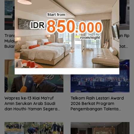
Transformasi TelkomGroup
Telkom Catat Pendapatan Rp
Mulai Tunjukkan Hasil, Enam
75,9 Triliun di Semester I
Bulan InfraNexia Catat
2026, Bisnis Seluler dan Data
Pendapatan Rp 7,7 Triliun
Jadi Motor Pertumbuhan
Wapres ke-13 Kiai Ma’ruf
Telkom Raih Lestari Award
Amin Serukan Arab Saudi
2026 Berkat Program
dan Houthi-Yaman Segera
Pengembangan Talenta
Berdamai
Pemimpin Digital