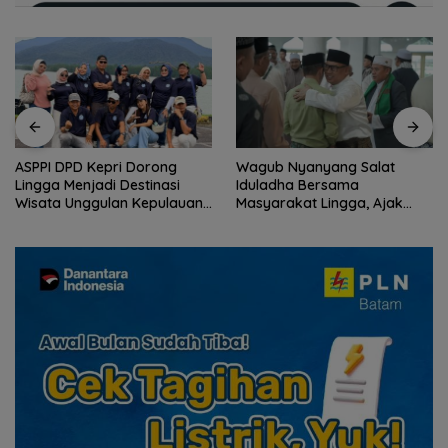
Wagub Nyanyang Salat
Peringati HPN 2026,
Iduladha Bersama
Komunitas Jurnalis Kepri
Masyarakat Lingga, Ajak
Gelar Syukuran hingga
Perkuat Nilai Pengorbanan
Ziarah Makam Tokoh Pers
dan Solidaritas