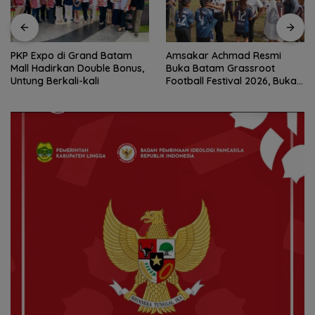
Amsakar Achmad Resmi
Konjen RI Johor Dukung
Buka Batam Grassroot
Penuh Family Rally Wisata
Football Festival 2026, Buka
dan International Soccer
Jalan Talenta Muda Batam
Batam Cup 2026
ke Level Internasional