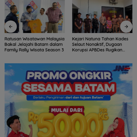
Ratusan Wisatawan Malaysia
Kejari Natuna Tahan Kades
Bakal Jelajahi Batam dalam
Selaut Nonaktif, Dugaan
Family Rally Wisata Season 3
Korupsi APBDes Rugikan
Negara Rp533 Juta