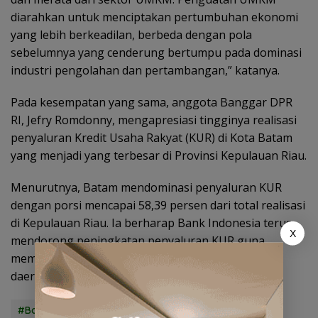
diarahkan untuk menciptakan pertumbuhan ekonomi
yang lebih berkeadilan, berbeda dengan pola
sebelumnya yang cenderung bertumpu pada dominasi
industri pengolahan dan pertambangan,” katanya.
Pada kesempatan yang sama, anggota Banggar DPR
RI, Jefry Romdonny, mengapresiasi tingginya realisasi
penyaluran Kredit Usaha Rakyat (KUR) di Kota Batam
yang menjadi yang terbesar di Provinsi Kepulauan Riau.
Menurutnya, Batam mendominasi penyaluran KUR
dengan porsi mencapai 58,39 persen dari total realisasi
di Kepulauan Riau. Ia berharap Bank Indonesia terus
X
mendorong peningkatan penyaluran KUR guna
memperkuat kapasitas dan daya saing UMKM di
daerah.(*/emr)
#BanggarDPR
#BIKepri
#DPR
#Kunker