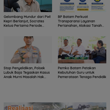
Gelombang Mundur dari PWI
BP Batam Perkuat
Kepri Berlanjut, Socrates
Transparansi Layanan
Ketua Pertama Periode
Pertanahan, Alokasi Tanah
2004–2008 Ikut Tinggalkan
Reguler Segera Hadir Melalui
Organisasi
LMS
Stop Penyelidikan, Polsek
Pemko Batam Petakan
Lubuk Baja Tegaskan Kasus
Kebutuhan Guru untuk
Anak Murni Masalah Hak
Pemerataan Tenaga Pendidik
Asuh