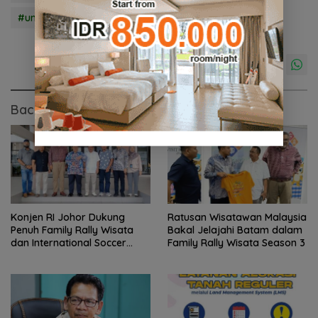
#umkm
Baca Juga
Konjen RI Johor Dukung
Ratusan Wisatawan Malaysia
Penuh Family Rally Wisata
Bakal Jelajahi Batam dalam
dan International Soccer
Family Rally Wisata Season 3
Batam Cup 2026