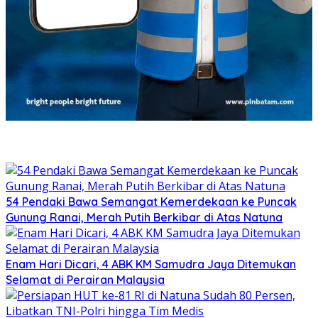
54 Pendaki Bawa Semangat Kemerdekaan ke Puncak
Gunung Ranai, Merah Putih Berkibar di Atas Natuna
Enam Hari Dicari, 4 ABK KM Samudra Jaya Ditemukan
Selamat di Perairan Malaysia