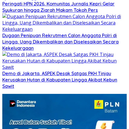
Peringati HPN 2026, Komunitas Jurnalis Kepri Gelar
Syukuran hingga Ziarah Makam Tokoh Pers
Dugaan Penipuan Rekrutmen Calon Anggota Polri di
Lingga, Uang Dikembalikan dan Diselesaikan Secara
Kekeluargaan
Demo di Jakarta, ASPEK Desak Satgas PKH Tinjau
Kerusakan Hutan di Kabupaten Lingga Akibat Kebun
Sawit