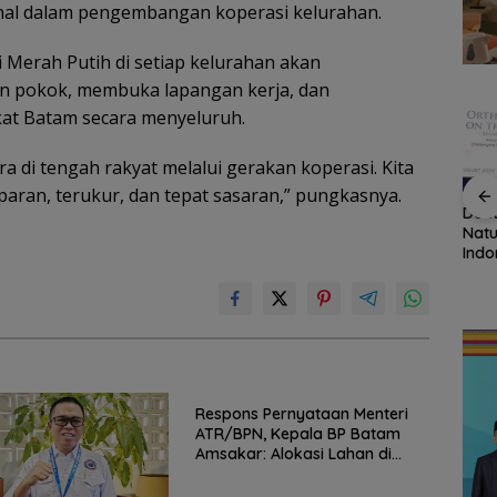
nal dalam pengembangan koperasi kelurahan.
i Merah Putih di setiap kelurahan akan
an pokok, membuka lapangan kerja, dan
at Batam secara menyeluruh.
ra di tengah rakyat melalui gerakan koperasi. Kita
paran, terukur, dan tepat sasaran,” pungkasnya.
Basarnas Natuna
Disdikbud Natuna
Dokt
Kerahkan RIB dan Tim
Respons Kebutuhan
Natu
Natuna
Gabungan Cari KM
TKN 002, Toilet hingga
Indo
konomi
Samudra Jaya yang
Penataan Lingkungan
Konf
Hilang Kontak di
Segera Dibangun
Orto
Perairan Anambas
Ten
Respons Pernyataan Menteri
ATR/BPN, Kepala BP Batam
Amsakar: Alokasi Lahan di
Wilayah Laut Akan Ditinjau
Ulang Sesuai Regulasi