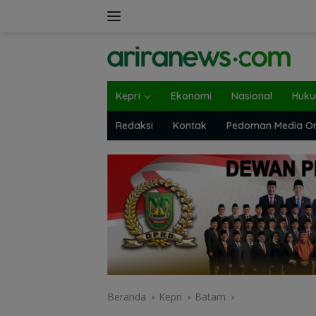
Langsung
ke
konten
Kepri
Ekonomi
Nasional
Huk
Redaksi
Kontak
Pedoman Media On
Beranda
Kepri
Batam