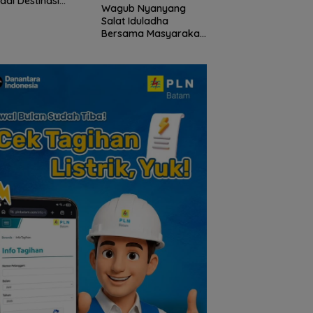
adi Destinasi
Kepri Gelar Syukur
Wagub Nyanyang
ta Unggulan
hingga Ziarah Ma
Salat Iduladha
lauan Riau
Tokoh Pers
Bersama Masyarakat
Lingga, Ajak Perkuat
Nilai Pengorbanan
dan Solidaritas