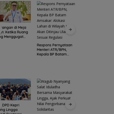
gangan di Meja
Belasan Anggota P
n: Ketika Ruang
Kepri Kompak Mun
log Menggugat
stensi Nurani
Respons Pernyataan
Menteri ATR/BPN,
Kepala BP Batam
Amsakar: Alokasi
Lahan di Wilayah Laut
Akan Ditinjau Ulang
Sesuai Regulasi
I DPD Kepri
Peringati HPN 2026
ong Lingga
Komunitas Jurnalis