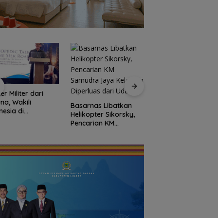
er Militer dari
Fasilitas Meningkat
na, Wakili
TKN 002 Bunguran
Basarnas Libatkan
nesia di
Timur Laut Butuh 
Helikopter Sikorsky,
erensi Bedah
dan Pagar Demi
Pencarian KM
pedi Asia
Keselamatan Sisw
Samudra Jaya
ggara
Kelautan Diperluas
dari Udara