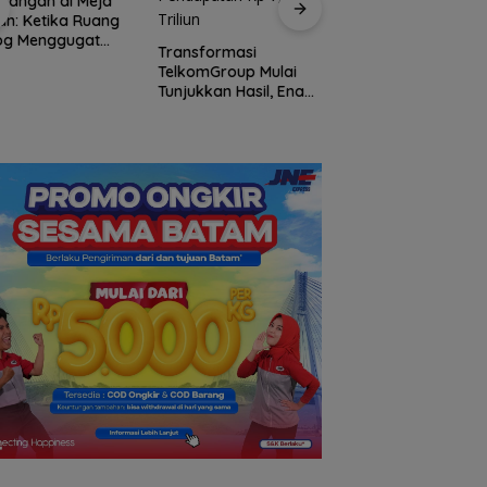
gangan di Meja
n: Ketika Ruang
log Menggugat
Transformasi
stensi Nurani
TelkomGroup Mulai
Respons Pernyata
Tunjukkan Hasil, Enam
Menteri ATR/BPN,
Bulan InfraNexia Catat
Kepala BP Batam
Pendapatan Rp 7,7
Amsakar: Alokasi
Triliun
Lahan di Wilayah L
Akan Ditinjau Ulan
Sesuai Regulasi