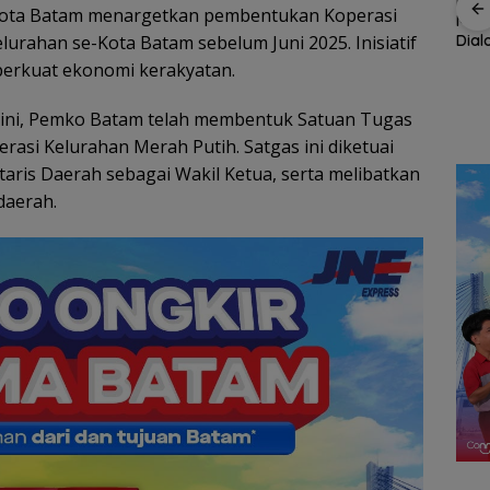
a PWI
Disdikbud Natuna
Kete
Kota Batam menargetkan pembentukan Koperasi
Mundur
Respons Kebutuhan
Maka
lurahan se-Kota Batam sebelum Juni 2025. Inisiatif
TKN 002, Toilet hingga
Dia
Wajah Baru Terminal
Penataan Lingkungan
Eksi
perkuat ekonomi kerakyatan.
Peti Kemas Batu
Segera Dibangun
Ampar, Dari
Pelabuhan
 ini, Pemko Batam telah membentuk Satuan Tugas
Konvensional Menuju
asi Kelurahan Merah Putih. Satgas ini diketuai
Hub Internasional
taris Daerah sebagai Wakil Ketua, serta melibatkan
daerah.