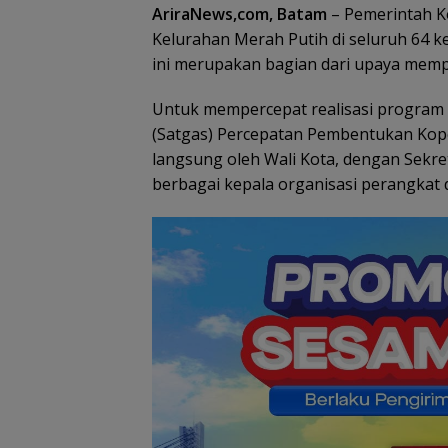
Belasan Anggot
AriraNews,com, Batam
– Pemerintah 
Kepri Kompak 
Kelurahan Merah Putih di seluruh 64 ke
ini merupakan bagian dari upaya mem
Untuk mempercepat realisasi program
(Satgas) Percepatan Pembentukan Koper
langsung oleh Wali Kota, dengan Sekre
berbagai kepala organisasi perangkat 