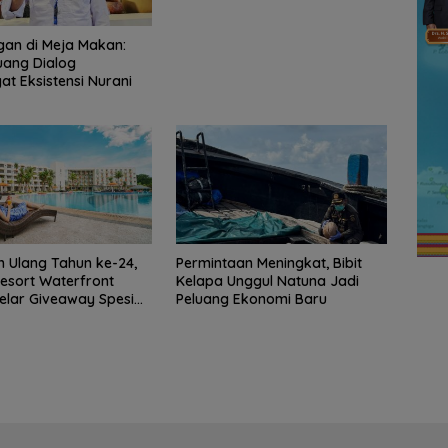
an di Meja Makan:
uang Dialog
t Eksistensi Nurani
 Ulang Tahun ke-24,
Permintaan Meningkat, Bibit
esort Waterfront
Kelapa Unggul Natuna Jadi
lar Giveaway Spesial
Peluang Ekonomi Baru
on Menginap 24