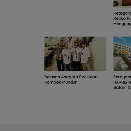
Ketegang
Ketika R
Mengguga
Belasan Anggota PWI Kepri
Perayaan
Kompak Mundur
HARRIS R
Batam Ge
dan Disk
Persen