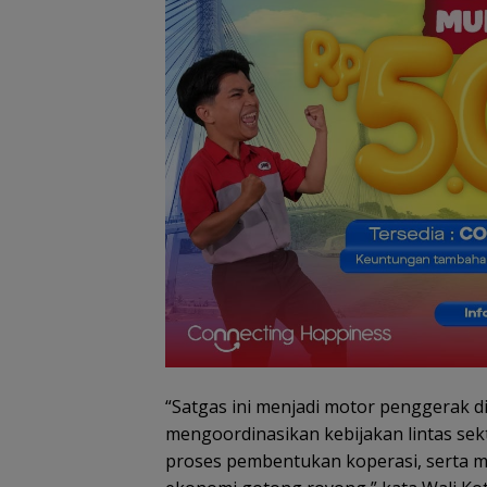
Perayaan Ulang
Tahun ke-24, HA
Resort Waterfro
Batam Gelar
Giveaway Spesi
Diskon Mengina
Persen
“Satgas ini menjadi motor penggerak d
mengoordinasikan kebijakan lintas se
Dugaan Penipu
proses pembentukan koperasi, serta me
Rekrutmen Calo