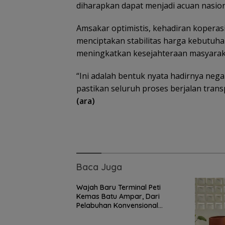
diharapkan dapat menjadi acuan nasio
Amsakar optimistis, kehadiran koperas
menciptakan stabilitas harga kebutuh
meningkatkan kesejahteraan masyarak
“Ini adalah bentuk nyata hadirnya nega
pastikan seluruh proses berjalan trans
Permintaan
(ara)
Meningkat, Bibit
Kelapa Unggul 
Jadi Peluang E
Baru
Baca Juga
Wajah Baru Terminal Peti
Kemas Batu Ampar, Dari
Pelabuhan Konvensional
Menuju Hub Internasional