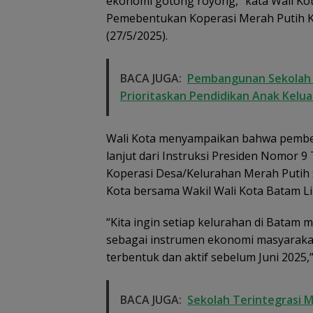
ekonomi gotong royong,” kata Wali K
Anggota Polri di
Lingga, Uang
Pemebentukan Koperasi Merah Putih Ko
Dikembalikan d
(27/5/2025).
Diselesaikan Se
Kekeluargaan
BACA JUGA:
Pembangunan Sekolah R
Prioritaskan Pendidikan Anak Kelu
Wali Kota menyampaikan bahwa pemben
lanjut dari Instruksi Presiden Nomor
Koperasi Desa/Kelurahan Merah Putih s
Kota bersama Wakil Wali Kota Batam Li
“Kita ingin setiap kelurahan di Batam 
sebagai instrumen ekonomi masyarakat.
terbentuk dan aktif sebelum Juni 2025,
BACA JUGA:
Sekolah Terintegrasi M