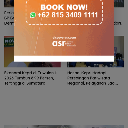
Perkuat Ketahanan Air Baku,
BP Batam Optimalkan
BP Batam Gandeng Mc
Pelayanan Air Bersih,
Dermott Tanam Bambu
Pasokan Kawasan NDP dari
Betung di Bendungan Sei
Waduk Duriangkang
Nongsa
Ekonomi Kepri di Triwulan II
Hasan: Kepri Hadapi
2026 Tumbuh 6,99 Persen,
Persaingan Pariwisata
Tertinggi di Sumatera
Regional, Pelayanan Jadi
Kunci Rebut Wisatawan