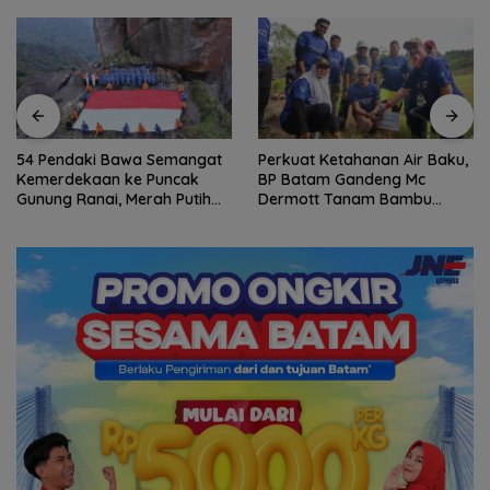
54 Pendaki Bawa Semangat
Perkuat Ketahanan Air Baku,
Kemerdekaan ke Puncak
BP Batam Gandeng Mc
Gunung Ranai, Merah Putih
Dermott Tanam Bambu
Berkibar di Atas Natuna
Betung di Bendungan Sei
Nongsa