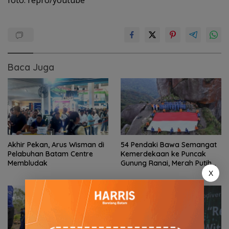
foto: repro/youtube
Baca Juga
Akhir Pekan, Arus Wisman di
54 Pendaki Bawa Semangat
Pelabuhan Batam Centre
Kemerdekaan ke Puncak
Membludak
Gunung Ranai, Merah Putih
Berkibar di Atas Natuna
X