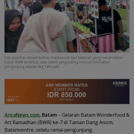
Dari puluhan tenant kuliner tradisional dan kekinian yang meramaikan
bazar BWR tersebut, satu stand yang paling mencuri perhatian
pengunjung adalah Big Takoyaki.
AriraNews.com
, Batam
– Gelaran Batam Wonderfood &
Art Ramadhan (BWR) ke-7 di Taman Dang Anom,
Batamcentre, selalu ramai pengunjung.