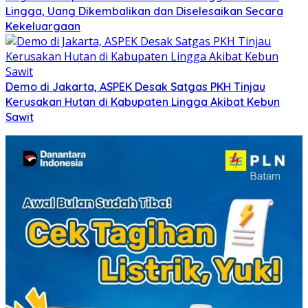
Lingga, Uang Dikembalikan dan Diselesaikan Secara
Kekeluargaan
Demo di Jakarta, ASPEK Desak Satgas PKH Tinjau
Kerusakan Hutan di Kabupaten Lingga Akibat Kebun
Sawit