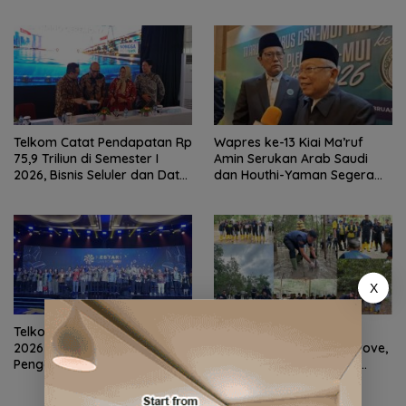
Pendapatan Rp 7,7 Triliun
dengan Sauna dan Kolam Air
Dingin
Telkom Catat Pendapatan Rp
Wapres ke-13 Kiai Ma’ruf
75,9 Triliun di Semester I
Amin Serukan Arab Saudi
2026, Bisnis Seluler dan Data
dan Houthi-Yaman Segera
Jadi Motor Pertumbuhan
Berdamai
X
Telkom Raih Lestari Award
Ascott Indonesia
2026 Berkat Program
Tanam 2.100 Bibit Mangrove,
Pengembangan Talenta
Batam Jadi Bagian Aksi
Pemimpin Digital
Konservasi Nasional