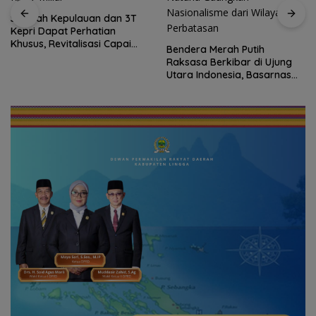
Sekolah Kepulauan dan 3T
Kepri Dapat Perhatian
Khusus, Revitalisasi Capai
Bendera Merah Putih
Rp.97 Miliar
Raksasa Berkibar di Ujung
Utara Indonesia, Basarnas
Natuna Gaungkan
Nasionalisme dari Wilayah
Perbatasan