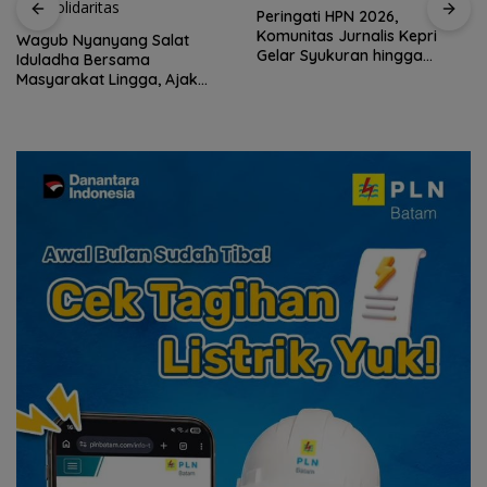
Peringati HPN 2026,
Komunitas Jurnalis Kepri
Wagub Nyanyang Salat
Gelar Syukuran hingga
Iduladha Bersama
Ziarah Makam Tokoh Pers
Masyarakat Lingga, Ajak
Perkuat Nilai Pengorbanan
dan Solidaritas