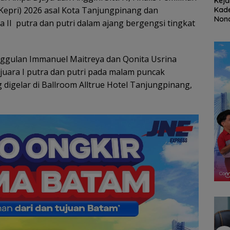
at
Stop Penyelidikan,
Ratusan Wisatawan
Keja
Kepri) 2026 asal Kota Tanjungpinang dan
ayanan
Polsek Lubuk Baja
Malaysia Bakal
Kade
kasi
Tegaskan Kasus Anak
Jelajahi Batam dalam
Nona
ra II putra dan putri dalam ajang bergengsi tingkat
Segera
Murni Masalah Hak
Family Rally Wisata
Koru
S
Asuh
Season 3
Rug
Rp53
ggulan Immanuel Maitreya dan Qonita Usrina
i juara I putra dan putri pada malam puncak
 digelar di Ballroom Alltrue Hotel Tanjungpinang,