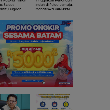
ri Natuna Tahan
Tinggalkan Kenangan
Gelombang Mundu
s Selaut
Indah di Pulau Jemaja,
dari PWI Kepri
ktif, Dugaan
Mahasiswa KKN-PPM
Berlanjut, Socrates
psi APBDes
UGM Dilepas dengan
Ketua Pertama
ikan Negara
Penuh Kehangatan
Periode 2004–200
3 Juta
oleh Kades Bukit Padi
Ikut Tinggalkan
Organisasi