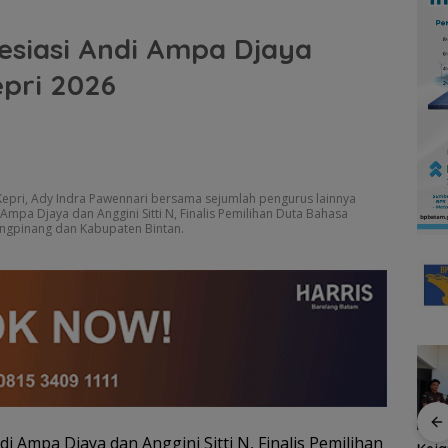
esiasi Andi Ampa Djaya
pri 2026
Kepri, Ady Indra Pawennari bersama sejumlah pengurus lainnya
pa Djaya dan Anggini Sitti N, Finalis Pemilihan Duta Bahasa
jungpinang dan Kabupaten Bintan.
di Ampa Djaya dan Anggini Sitti N, Finalis Pemilihan