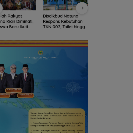
lah Rakyat
Disdikbud Natuna
Dokter Militer dari
na Kian Diminati,
Respons Kebutuhan
Natuna, Wakili
iswa Baru Ikuti
TKN 002, Toilet hingga
Indonesia di
S Perdana Tahun
Penataan Lingkungan
Konferensi Bedah
an 2026
Segera Dibangun
Ortopedi Asia
Tenggara