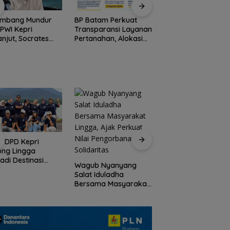
ombang Mundur
BP Batam Perkuat
Stop Penyelidikan,
 PWI Kepri
Transparansi Layanan
Polsek Lubuk Baja
anjut, Socrates
Pertanahan, Alokasi
Tegaskan Kasus A
ua Pertama
Tanah Reguler Segera
Murni Masalah Hak
iode 2004–2008
Hadir Melalui LMS
Asuh
 Tinggalkan
nisasi
I DPD Kepri
Peringati HPN 2026
ong Lingga
Komunitas Jurnalis
adi Destinasi
Kepri Gelar Syukur
Wagub Nyanyang
ta Unggulan
hingga Ziarah Ma
Salat Iduladha
lauan Riau
Tokoh Pers
Bersama Masyarakat
Lingga, Ajak Perkuat
Nilai Pengorbanan
dan Solidaritas