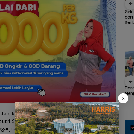
Rotasi 311 ASN Jadi
Ratusan Wisatawan
Gel
han
Awal Reformasi
Malaysia Bakal
dari
Birokrasi Batam,
Jelajahi Batam dalam
Berl
naga
Amsakar Tekankan
Family Rally Wisata
Ket
Integritas dan Kinerja
Season 3
Per
Ikut
Orga
an
Demo di Jakarta,
ASPPI Inisiasi Paket
ASPP
n
ASPEK Desak Satgas
Wisata dan Budaya
Dor
PKH Tinjau Kerusakan
dari Batam ke Lingga
Menj
Hutan di Kabupaten
Wisa
X
an
Lingga Akibat Kebun
Kepu
cara
Sawit
Bintan, Raja Muhammad dan Natasya Aulia Zahra
 putri. Sedangkan finalis asal Kota Tanjungpinang
ai juara favorit.