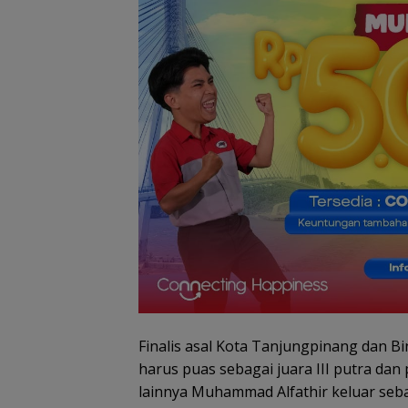
Pemko Batam
Petakan Kebutu
Guru untuk
Pemerataan Te
Pendidik
Dugaan Penipu
Rekrutmen Calo
Anggota Polri di
Lingga, Uang
Dikembalikan d
Diselesaikan Se
Finalis asal Kota Tanjungpinang dan 
Kekeluargaan
harus puas sebagai juara III putra dan
lainnya Muhammad Alfathir keluar sebag