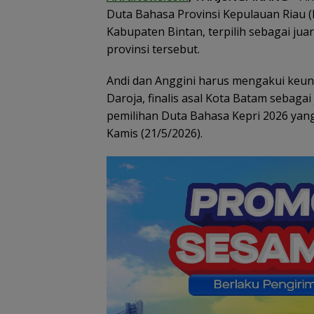
BP Batam Perku
Duta Bahasa Provinsi Kepulauan Riau (
Transparansi L
Pertanahan, Alo
Kabupaten Bintan, terpilih sebagai jua
Tanah Reguler 
provinsi tersebut.
Hadir Melalui LM
Andi dan Anggini harus mengakui keun
Daroja, finalis asal Kota Batam sebaga
pemilihan Duta Bahasa Kepri 2026 yang
Kamis (21/5/2026).