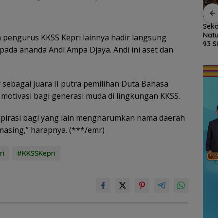
kan
Fasilitas Meningkat,
Kejari Natuna Tahan
Seko
sky,
TKN 002 Bunguran
Kades Selaut
Natu
 pengurus KKSS Kepri lainnya hadir langsung
Timur Laut Butuh WC
Nonaktif, Dugaan
93 S
da ananda Andi Ampa Djaya. Andi ini aset dan
dan Pagar Demi
Korupsi APBDes
MPL
uas
Keselamatan Siswa
Rugikan Negara
Ajar
Rp533 Juta
 sebagai juara II putra pemilihan Duta Bahasa
n motivasi bagi generasi muda di lingkungan KKSS.
spirasi bagi yang lain mengharumkan nama daerah
masing,” harapnya. (***/emr)
ri
#KKSSKepri