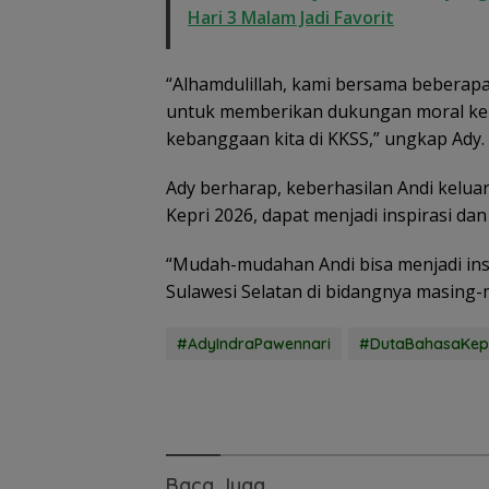
Hari 3 Malam Jadi Favorit
Basarnas Libat
Helikopter Sikor
“Alhamdulillah, kami bersama beberapa
Pencarian KM
untuk memberikan dukungan moral kepa
Samudra Jaya
kebanggaan kita di KKSS,” ungkap Ady.
Kelautan Diperl
dari Udara
Ady berharap, keberhasilan Andi keluar
Kepri 2026, dapat menjadi inspirasi da
“Mudah-mudahan Andi bisa menjadi in
Sulawesi Selatan di bidangnya masing-
#AdyIndraPawennari
#DutaBahasaKep
Baca Juga