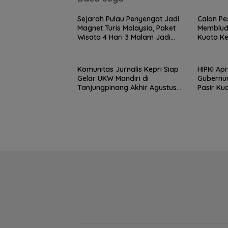
Sejarah Pulau Penyengat Jadi
Calon P
Magnet Turis Malaysia, Paket
Memblud
Wisata 4 Hari 3 Malam Jadi
Kuota Ke
Favorit
Komunitas Jurnalis Kepri Siap
HIPKI Ap
Gelar UKW Mandiri di
Gubernur
Tanjungpinang Akhir Agustus
Pasir Ku
2026
dengan K