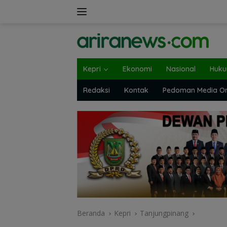
Langsung
ke
konten
Kepri
Ekonomi
Nasional
Huk
Redaksi
Kontak
Pedoman Media On
Beranda
Kepri
Tanjungpinang