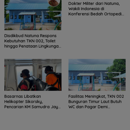
Dokter Militer dari Natuna,
Wakili Indonesia di
Konferensi Bedah Ortopedi
Asia Tenggara
Disdikbud Natuna Respons
Kebutuhan TKN 002, Toilet
hingga Penataan Lingkungan
Segera Dibangun
Basarnas Libatkan
Fasilitas Meningkat, TKN 002
Helikopter Sikorsky,
Bunguran Timur Laut Butuh
Pencarian KM Samudra Jaya
WC dan Pagar Demi
Kelautan Diperluas dari
Keselamatan Siswa
Udara