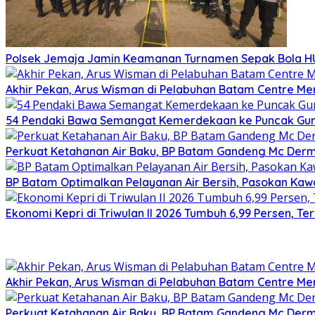
Polsek Jemaja Jamin Keamanan Turnamen Sepak Bola HU
Akhir Pekan, Arus Wisman di Pelabuhan Batam Centre M
54 Pendaki Bawa Semangat Kemerdekaan ke Puncak Gunun
Perkuat Ketahanan Air Baku, BP Batam Gandeng Mc Der
BP Batam Optimalkan Pelayanan Air Bersih, Pasokan Ka
Ekonomi Kepri di Triwulan II 2026 Tumbuh 6,99 Persen, Te
Akhir Pekan, Arus Wisman di Pelabuhan Batam Centre M
Perkuat Ketahanan Air Baku, BP Batam Gandeng Mc Der