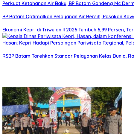
Perkuat Ketahanan Air Baku, BP Batam Gandeng Mc Der
BP Batam Optimalkan Pelayanan Air Bersih, Pasokan Ka
Ekonomi Kepri di Triwulan II 2026 Tumbuh 6,99 Persen, Te
Hasan: Kepri Hadapi Persaingan Pariwisata Regional, Pe
RSBP Batam Torehkan Standar Pelayanan Kelas Dunia, Ra