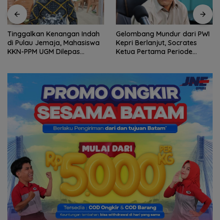
Gelombang Mundur dari PWI
BP Batam Perkuat
Kepri Berlanjut, Socrates
Transparansi Layanan
Ketua Pertama Periode
Pertanahan, Alokasi Tanah
2004–2008 Ikut Tinggalkan
Reguler Segera Hadir Melalui
Organisasi
LMS