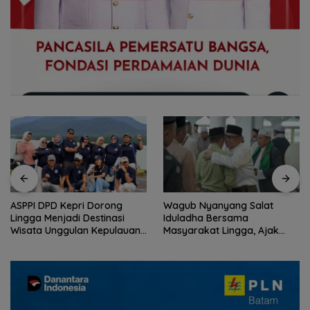
Wagub Nyanyang Salat
Peringati HPN 2026,
Iduladha Bersama
Komunitas Jurnalis Kepri
Masyarakat Lingga, Ajak
Gelar Syukuran hingga
Perkuat Nilai Pengorbanan
Ziarah Makam Tokoh Pers
dan Solidaritas