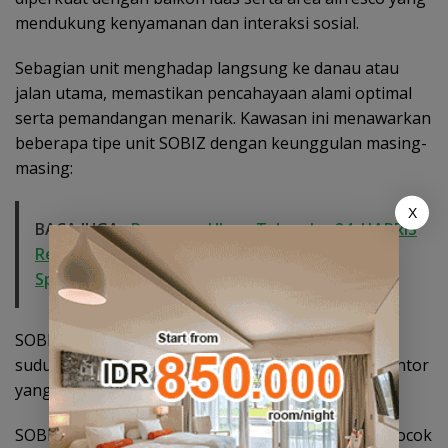
mendukung kenyamanan dan interaksi sosial.
Sebagian unit menghadap langsung ke danau atau
jalan utama, memastikan pencahayaan alami optimal
serta pemandangan menarik. Kawasan ini menawarkan
beberapa tipe unit SOBIZ dengan keunggulan masing-
masing:
X
BACA JUGA:
Perayaan Ulang Tahun ke-24, HARRIS
Resort Waterfront Batam Gelar Giveaway
Spesial dan Diskon Menginap 24 Persen
SOBIZ Prime: Tipe flagship dengan lokasi premium
sudut dan visibilitas tinggi, ideal untuk toko dan kantor
yang ingin menonjol.
SOBIZ Suite: Tipe fleksibel dengan desain lapang, cocok