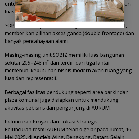
untuk kantor modern atau showroom, disertai balkon
luas untuk area pertemuan di luar ruangan.
SOBIZ Volto: Tipe dinamis dengan tata letak inovatif,
memberikan pilihan akses ganda (double frontage) dan
banyak pencahayaan alami.
Masing-masing unit SOBIZ memiliki luas bangunan
sekitar 205–248 m² dan terdiri dari tiga lantai,
memenuhi kebutuhan bisnis modern akan ruang yang
luas dan representatif.
Berbagai fasilitas pendukung seperti area parkir dan
plaza komunal juga disiapkan untuk mendukung
aktivitas pebisnis dan pengunjung di AURUM.
Peluncuran Proyek dan Lokasi Strategis
Peluncuran resmi AURUM telah digelar pada Jumat, 16
Mei 2025, di Angle’s Wing, Bengkong, Batam. Selain