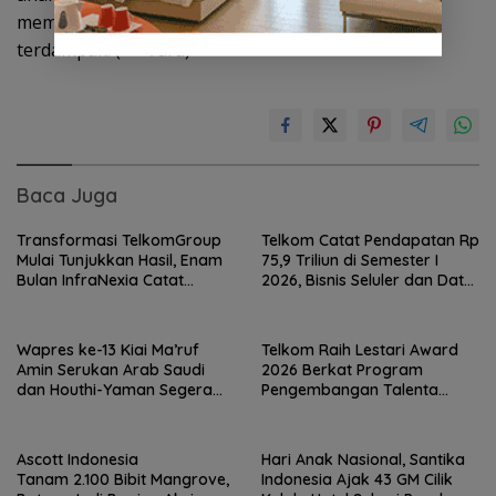
membantu memenuhi kebutuhan masyarakat
terdampak. (***/ara)
Baca Juga
Transformasi TelkomGroup
Telkom Catat Pendapatan Rp
Mulai Tunjukkan Hasil, Enam
75,9 Triliun di Semester I
Bulan InfraNexia Catat
2026, Bisnis Seluler dan Data
Pendapatan Rp 7,7 Triliun
Jadi Motor Pertumbuhan
Wapres ke-13 Kiai Ma’ruf
Telkom Raih Lestari Award
Amin Serukan Arab Saudi
2026 Berkat Program
dan Houthi-Yaman Segera
Pengembangan Talenta
Berdamai
Pemimpin Digital
Ascott Indonesia
Hari Anak Nasional, Santika
Tanam 2.100 Bibit Mangrove,
Indonesia Ajak 43 GM Cilik