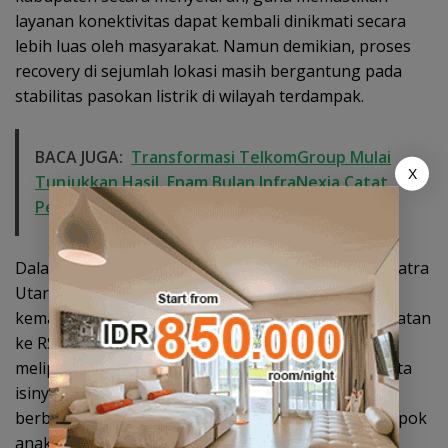
layanan konektivitas dapat kembali dinikmati secara
lebih luas oleh masyarakat. Namun demikian, proses
recovery di sejumlah lokasi masih bergantung pada
stabilitas pasokan listrik di wilayah terdampak.
BACA JUGA:
Transformasi TelkomGroup Mulai
X
Tunjukkan Hasil, Enam Bulan InfraNexia Catat
Pendapatan Rp 7,7 Triliun
Dalam rangkaian kunjungan kerja di Aceh dan Sumatra
Utara, TelkomGroup juga menyalurkan bantuan
kemanusiaan berupa peralatan medis dan obat-obatan
ke RS Adam Malik dan wilayah Aceh Tamiang, yang
meliputi serum anti tetanus, tabung oksigen beserta
isinya, regulator, kursi roda, NRM oxygen mask,
berbagai obat-obatan, serta popok dewasa dan popok
anak, guna mendukung pelayanan kesehatan dan