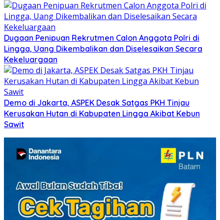
Dugaan Penipuan Rekrutmen Calon Anggota Polri di
Lingga, Uang Dikembalikan dan Diselesaikan Secara
Kekeluargaan
Demo di Jakarta, ASPEK Desak Satgas PKH Tinjau
Kerusakan Hutan di Kabupaten Lingga Akibat Kebun
Sawit