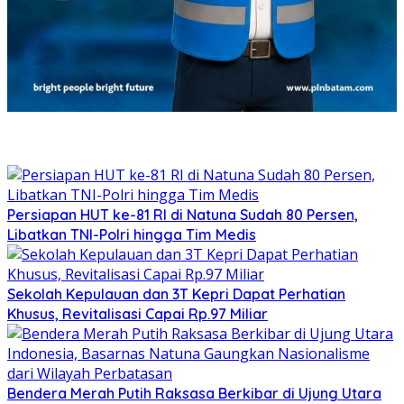
Persiapan HUT ke-81 RI di Natuna Sudah 80 Persen,
Libatkan TNI-Polri hingga Tim Medis
Sekolah Kepulauan dan 3T Kepri Dapat Perhatian
Khusus, Revitalisasi Capai Rp.97 Miliar
Bendera Merah Putih Raksasa Berkibar di Ujung Utara