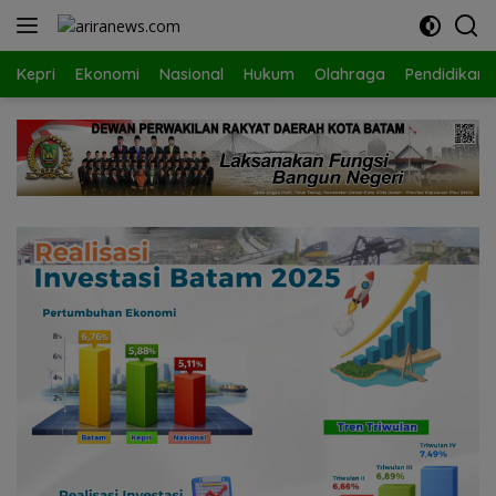
Langsung
ke
konten
Kepri
Ekonomi
Nasional
Hukum
Olahraga
Pendidikan