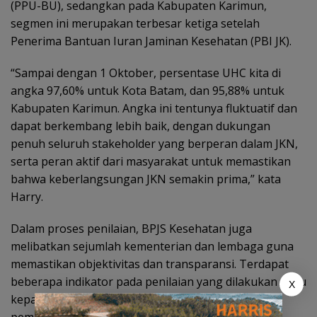
(PPU-BU), sedangkan pada Kabupaten Karimun,
segmen ini merupakan terbesar ketiga setelah
Penerima Bantuan Iuran Jaminan Kesehatan (PBI JK).
“Sampai dengan 1 Oktober, persentase UHC kita di
angka 97,60% untuk Kota Batam, dan 95,88% untuk
Kabupaten Karimun. Angka ini tentunya fluktuatif dan
dapat berkembang lebih baik, dengan dukungan
penuh seluruh stakeholder yang berperan dalam JKN,
serta peran aktif dari masyarakat untuk memastikan
bahwa keberlangsungan JKN semakin prima,” kata
Harry.
Dalam proses penilaian, BPJS Kesehatan juga
melibatkan sejumlah kementerian dan lembaga guna
memastikan objektivitas dan transparansi. Terdapat
beberapa indikator pada penilaian yang dilakukan yaitu
X
kepatuhan pendaftaran pekerja, pelaporan upah,
pemanfaatan aplikasi Electronic Data Badan Usaha