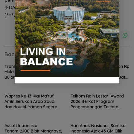
(EDABU) serta kontribusi dalam program donasi.
(***/ara)
Baca Juga
Transformasi TelkomGroup
Telkom Catat Pendapatan Rp
Mulai Tunjukkan Hasil, Enam
75,9 Triliun di Semester I
Bulan InfraNexia Catat
2026, Bisnis Seluler dan Data
Pendapatan Rp 7,7 Triliun
Jadi Motor Pertumbuhan
Wapres ke-13 Kiai Ma’ruf
Telkom Raih Lestari Award
Amin Serukan Arab Saudi
2026 Berkat Program
dan Houthi-Yaman Segera
Pengembangan Talenta
Berdamai
Pemimpin Digital
Ascott Indonesia
Hari Anak Nasional, Santika
Tanam 2.100 Bibit Mangrove,
Indonesia Ajak 43 GM Cilik