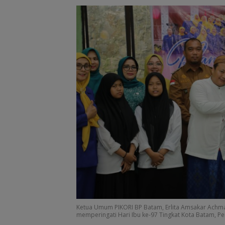
PKP Expo di Gr
Batam Mall Had
Double Bonus, 
Berkali-kali
Ketua Umum PIKORI BP Batam, Erlita Amsakar Achm
memperingati Hari Ibu ke-97 Tingkat Kota Batam, Pe