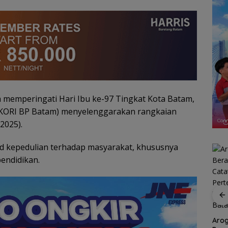
 memperingati Hari Ibu ke-97 Tingkat Kota Batam,
PIKORI BP Batam) menyelenggarakan rangkaian
2025).
ud kepedulian terhadap masyarakat, khususnya
endidikan.
Ratusan Wisatawan
amily
Malaysia Bakal
RSBP Batam Perkuat
n
Jelajahi Batam dalam
Sinergi dengan BPOM
Arog
ccer
Family Rally Wisata
demi Jamin