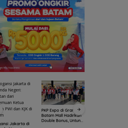
PKP Expo di Grand
Amsakar Achmad
Batam Mall Hadirkan
Resmi Buka Batam
Double Bonus, Untung
Grassroot Football
ansi Jakarta di
Berkali-kali
Festival 2026, Buka