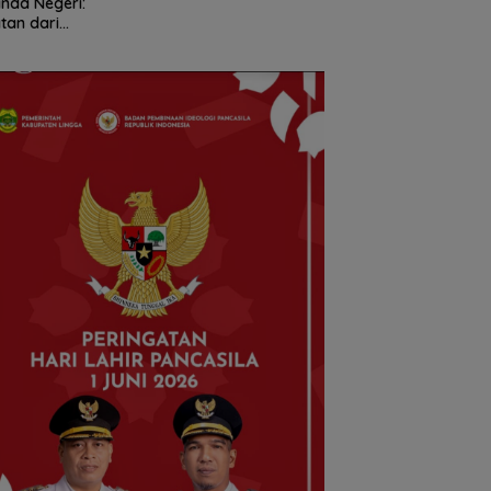
nda Negeri:
Jalan Talenta Mud
tan dari
Batam ke Level
temuan Ketua
Internasional
m PWI dan KJK di
am