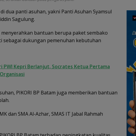
an
r di dua panti asuhan, yakni Panti Asuhan Syamsul
cara
iddin Sagulung.
m menyerahkan bantuan berupa paket sembako
nti sebagai dukungan pemenuhan kebutuhan
 PWI Kepri Berlanjut, Socrates Ketua Pertama
Organisasi
 asuhan, PIKORI BP Batam juga memberikan bantuan
lah.
SMK dan SMA Al-Azhar, SMAS IT Jabal Rahmah
PIKORI BP Batam terhadap peningkatan kualitas