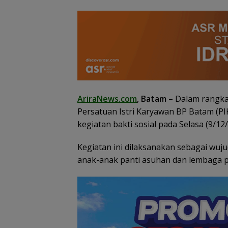
AriraNews.com
, Batam
– Dalam rangka
Persatuan Istri Karyawan BP Batam (
kegiatan bakti sosial pada Selasa (9/12/
Kegiatan ini dilaksanakan sebagai wuj
anak-anak panti asuhan dan lembaga p
Konjen RI Johor
Dukung Penuh F
Rally Wisata da
International So