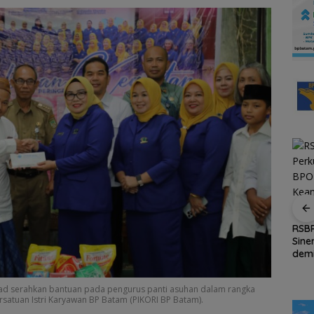
and
Amsakar Achmad
Persiapan HUT ke-81
irkan
Resmi Buka Batam
RI di Natuna Sudah 80
RSB
Untung
Grassroot Football
Persen, Libatkan TNI-
Sine
Festival 2026, Buka
Polri hingga Tim Medis
dem
Jalan Talenta Muda
Kea
Batam ke Level
Oba
Internasional
ad serahkan bantuan pada pengurus panti asuhan dalam rangka
rsatuan Istri Karyawan BP Batam (PIKORI BP Batam).