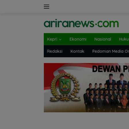
Langsung
ke
konten
Kepri
Ekonomi
Nasional
Huk
Redaksi
Kontak
Pedoman Media On