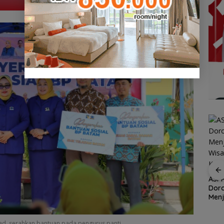
ASPPI Inisiasi Paket
Wisata dan Budaya
Demo di Jakarta,
dari Batam ke Lingga
ASPEK Desak Satgas
ASPP
PKH Tinjau Kerusakan
Dor
Hutan di Kabupaten
Menj
an
Lingga Akibat Kebun
Wisa
n
Sawit
Kepu
d, serahkan bantuan pada pengurus panti.