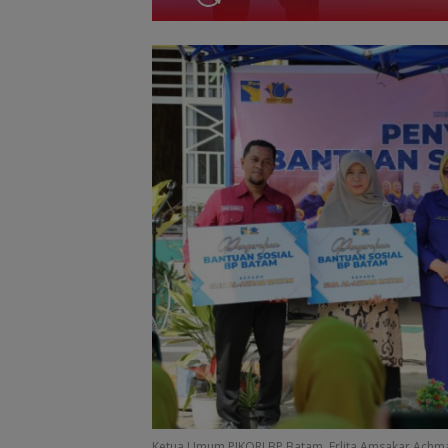
Dugaan Penipu
Rekrutmen Calo
Anggota Polri di
Ketua Umum PIKORI BP Batam, Erlita Amsakar Achma