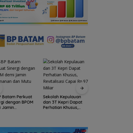
P Batam Perkuat
Sekolah Kepulauan
rgi dengan BPOM
dan 3T Kepri Dapat
Arogansi Jakarta d
i Jamin
Perhatian Khusus,
Beranda Negeri:
manan dan Mutu
Revitalisasi Capai
Catatan dari
t
Rp.97 Miliar
Pertemuan Ketua
Umum PWI dan KJK
Batam