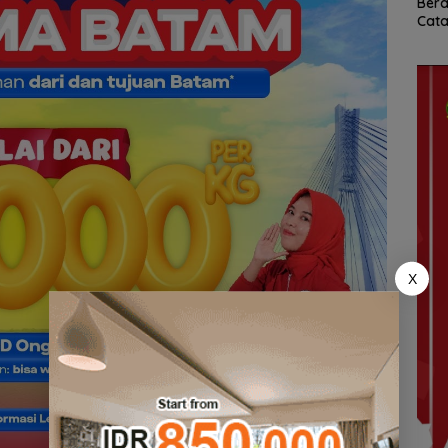
Bera
6
Season 3
Keamanan dan Mutu
Cata
Obat
Per
Umu
Bat
X