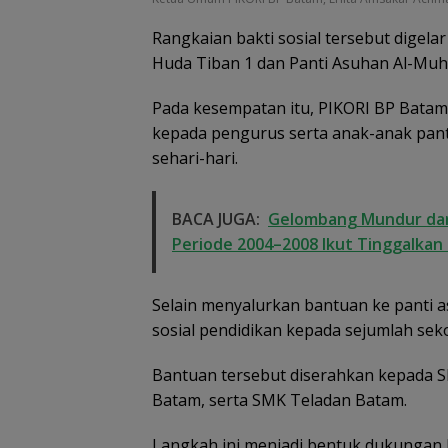
Lingga, Uang
Dikembalikan d
Rangkaian bakti sosial tersebut digela
Diselesaikan Se
Huda Tiban 1 dan Panti Asuhan Al-Muh
Kekeluargaan
Pada kesempatan itu, PIKORI BP Bata
kepada pengurus serta anak-anak pa
sehari-hari.
BACA JUGA:
Gelombang Mundur dari
Periode 2004–2008 Ikut Tinggalkan 
Selain menyalurkan bantuan ke panti
sosial pendidikan kepada sejumlah seko
Bantuan tersebut diserahkan kepada 
Batam, serta SMK Teladan Batam.
Langkah ini menjadi bentuk dukungan 