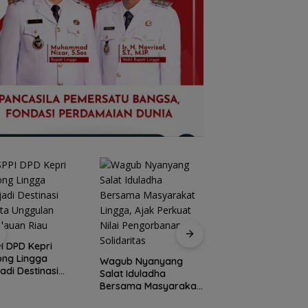
Peringati HPN 2026
Komunitas Jurnalis
I DPD Kepri
Kepri Gelar Syukur
ong Lingga
Wagub Nyanyang
hingga Ziarah Ma
adi Destinasi
Salat Iduladha
Tokoh Pers
ta Unggulan
Bersama Masyarakat
lauan Riau
Lingga, Ajak Perkuat