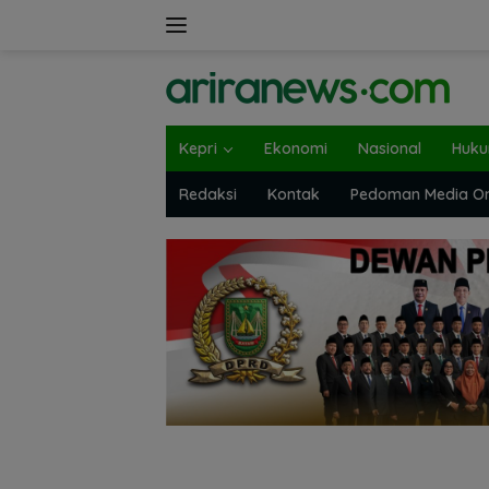
Langsung
ke
konten
Kepri
Ekonomi
Nasional
Huk
Redaksi
Kontak
Pedoman Media On