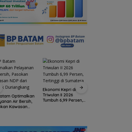
dad Suites Johor, Pilihan
RSBP Batam Torehkan Standar
an Keluarga dari Batam
Pelayanan Kelas Dunia, Raih
n Akses Feri 1 Jam 45
Diamond Status dari WSO
Ekonomi Kepri di
Triwulan II 2026
Batam Optimalkan
Hasan: Kepri Hada
Tumbuh 6,99 Persen,
yanan Air Bersih,
Persaingan Pariwis
Tertinggi di Sumatera
okan Kawasan
Regional, Pelayana
 dari Waduk
Jadi Kunci Rebut
iangkang
Wisatawan