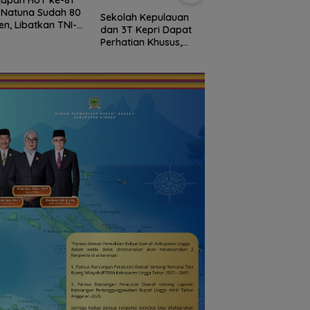
i Natuna Sudah 80
Raksasa Berkibar 
Sekolah Kepulauan
en, Libatkan TNI-
Ujung Utara Indone
dan 3T Kepri Dapat
i hingga Tim Medis
Basarnas Natuna
Perhatian Khusus,
Gaungkan
Revitalisasi Capai
Nasionalisme dari
Rp.97 Miliar
Wilayah Perbatasa