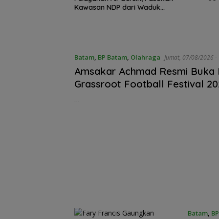
nam Bambu Betung
Kawasan NDP dari Waduk
n Sei Nongsa
Duriangkang
Batam
,
BP Batam
,
Olahraga
Amsakar Achmad Resmi Buka
Grassroot Football Festival 2
Jalan Talenta Muda Batam ke 
…
Internasional
Trinidad Suites 
Pilihan Liburan
Keluarga dari 
dengan Akses Fe
Jam 45 Menit
Batam
,
BP