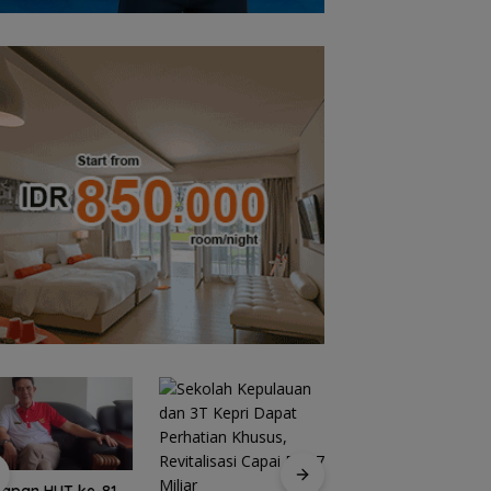
iapan HUT ke-81
Bendera Merah Put