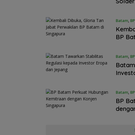
Solder
WSO
Batam
,
BP
Kembal
BP Bat
Batam
,
BP
Batam 
Dugaan Penipu
Invest
Rekrutmen Calo
Anggota Polri di
Lingga, Uang
Dikembalikan d
Batam
,
BP
Diselesaikan Se
Kekeluargaan
BP Ba
dengan