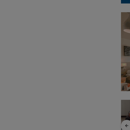
Kejari Natuna Tahan
Enam Hari Dicari, 4
Pers