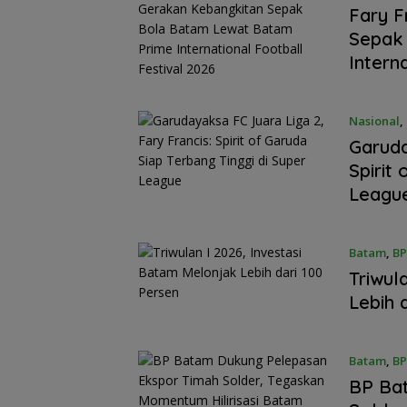
Fary F
Sepak
Intern
Nasional
,
Garuda
Spirit
Leagu
Batam
,
BP
Triwul
Lebih 
RSBP Batam To
Batam
,
BP
Standar Pelaya
BP Ba
Kelas Dunia, Rai
Diamond Status