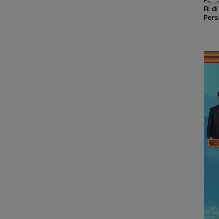
Kades Selaut
ABK KM Samudra
RI d
nud
Nonaktif, Dugaan
Jaya Ditemukan
Pers
stansi
Korupsi APBDes
Selamat di Perairan
Polr
an
Rugikan Negara
Malaysia
Ke-81
Rp533 Juta