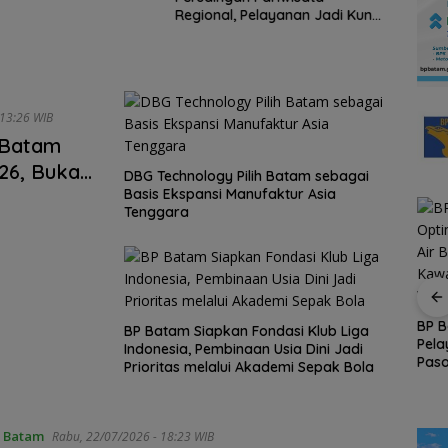
Trini
Regional, Pelayanan Jadi Kunci
Libur
Rebut Wisatawan
denga
Menit
Jumat, 07/08/2026 - 13:26 WIB
 Batam
026, Buka
DBG Technology Pilih Batam sebagai
Level
Basis Ekspansi Manufaktur Asia
Tenggara
Johor,
RSBP Batam Torehkan
Standar Pelayanan
BP 
BP Batam Siapkan Fondasi Klub Liga
Batam
Kelas Dunia, Raih
Pela
Perkuat Ketahanan Air
Indonesia, Pembinaan Usia Dini Jadi
ri 1
Diamond Status dari
Pas
Baku, BP Batam
Prioritas melalui Akademi Sepak Bola
WSO
NDP
Gandeng Mc Dermott
Dur
Tanam Bambu Betung
di Bendungan Sei
 Batam
Rabu, 22/07/2026 - 18:23 WIB
Nongsa