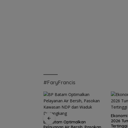
#FaryFrancis
Ekonomi K
2026 Tum
ahanan Air Baku,
BP Batam Optimalkan
Tertingg
andeng Mc
Pelayanan Air Bersih, Pasokan